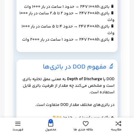
🔋 باتری 24V 100Ah → حدود 1 ساعت در بار 1000 وات
🔋 باتری 24V 200Ah → حدود 2 تا 2.5 ساعت در بار 1000
وات
🔋 باتری 24V 400Ah → حدود 4 تا 5 ساعت در بار 1000
وات
🔋 باتری 24V 200Ah → حدود 1 ساعت در بار 2000 وات
🔬 مفهوم DOD در باتری‌ها
DOD یا
Depth of Discharge
به معنی عمق تخلیه باتری
است و مشخص می‌کند چه مقدار از ظرفیت باتری قابل
استفاده است.
در باتری‌های مختلف مقدار DOD متفاوت است.
🔹 باتری سرب اسیدی → حدود
50٪
0
🔹 باتری لیتیومی LiFePO4 → حدود
90٪
مقایسه
علاقه مندی ها
محصول
فهرست