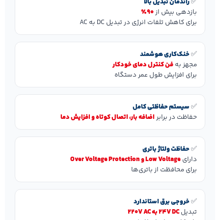
✅
راندمان تبدیل بالا
بازدهی بیش از
90٪
برای کاهش تلفات انرژی در تبدیل DC به AC
✅
خنک‌کاری هوشمند
مجهز به
فن کنترل دمای خودکار
برای افزایش طول عمر دستگاه
✅
سیستم حفاظتی کامل
حفاظت در برابر
اضافه بار، اتصال کوتاه و افزایش دما
✅
حفاظت ولتاژ باتری
دارای
Low Voltage و Over Voltage Protection
برای محافظت از باتری‌ها
✅
خروجی برق استاندارد
تبدیل
24V DC به 220V AC