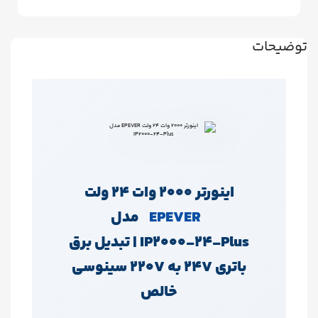
توضیحات
اینورتر 2000 وات 24 ولت
EPEVER
مدل
IP2000‑24‑Plus | تبدیل برق
باتری 24V به 220V سینوسی
خالص