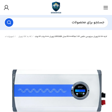
اینورتر 2000 وات 24 ولت EPEVER مدل IP2000Plus | اینورتر سینوسی خالص 24V به 220V
اینورتر DC به AC
تجهیزات اصلی آفگرید