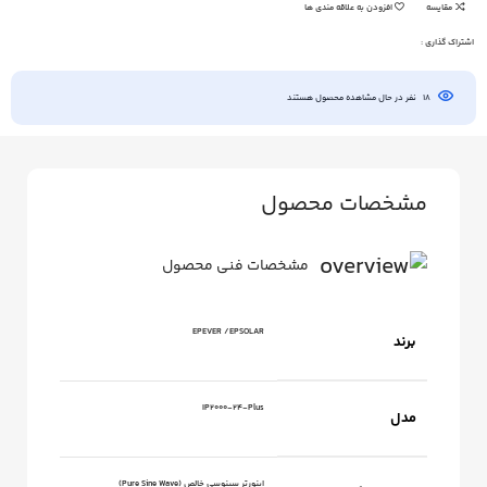
مقایسه
افزودن به علاقه مندی ها
اشتراک گذاری :
18
نفر در حال مشاهده محصول هستند
مشخصات محصول
مشخصات فنی محصول
EPEVER /EPSOLAR
برند
IP2000‑24‑Plus
مدل
اینورتر سینوسی خالص (Pure Sine Wave)