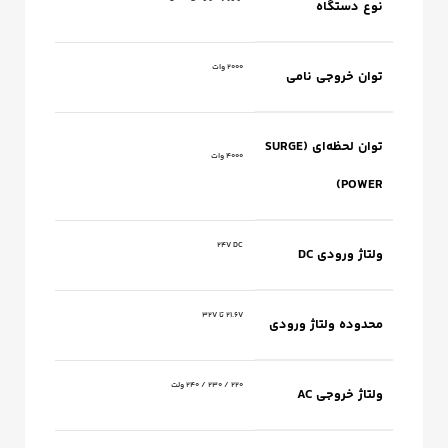
نوع دستگاه
2000 وات
توان خروجی نامی
توان لحظه‌ای (SURGE
4000 وات
POWER)
24V DC
ولتاژ ورودی DC
21.6V تا 32V
محدوده ولتاژ ورودی
220 / 230 / 240 ولت
ولتاژ خروجی AC