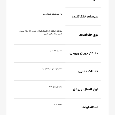
فن هوشمند کنترل دما
سیستم خنک‌کننده
حفاظت اضافه بار، اتصال کوتاه، دمای بالا، ولتاژ پایین
نوع حفاظت‌ها
باتری، ولتاژ بالای باتری
کمتر از 100 آمپر
حداکثر جریان ورودی
قطع خودکار در دمای بالا
حفاظت دمایی
ترمینال پیچ M10
نوع اتصال ورودی
CE ،RoHS
استانداردها