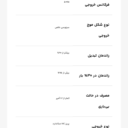
50Hz
فرکانس خروجی
نوع شکل موج
سینوسی خالص
خروجی
بیشتر از 90٪
راندمان تبدیل
بیش از 95%
راندمان در 30٪ بار
مصرف در حالت
کمتر از 1.2 آمپر
بی‌باری
پریز AC استاندارد
نوع خروجی