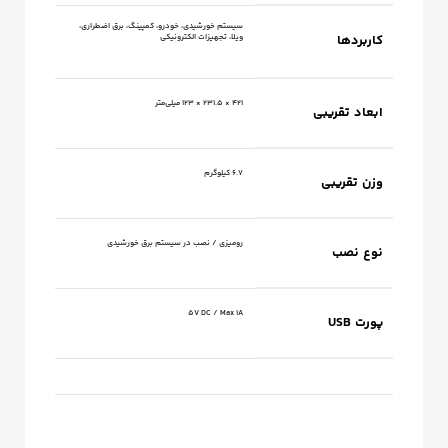
سیستم خورشیدی، خودرو، کمپینگ، برق اضطراری،
کاربردها
ویلا، تجهیزات الکترونیکی
421 × 231.5 × 123 میلی‌متر
ابعاد تقریبی
6.7 کیلوگرم
وزن تقریبی
رومیزی / نصب در سیستم برق خورشیدی
نوع نصب
5V DC / Max 1A
پورت USB