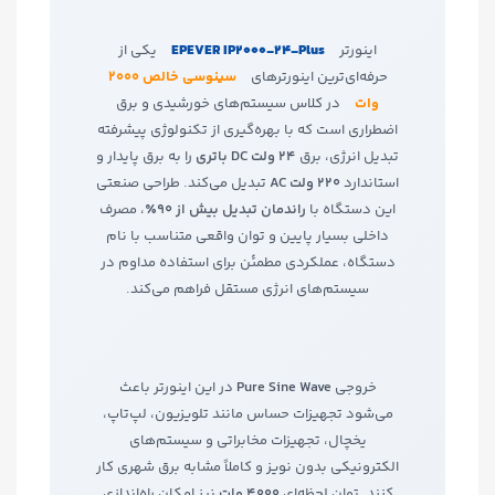
اینورتر
EPEVER IP2000‑24‑Plus
یکی از
حرفه‌ای‌ترین اینورترهای
سینوسی خالص 2000
وات
در کلاس سیستم‌های خورشیدی و برق
اضطراری است که با بهره‌گیری از تکنولوژی پیشرفته
تبدیل انرژی، برق
24 ولت DC باتری
را به برق پایدار و
استاندارد
220 ولت AC
تبدیل می‌کند. طراحی صنعتی
این دستگاه با
راندمان تبدیل بیش از 90٪
، مصرف
داخلی بسیار پایین و توان واقعی متناسب با نام
دستگاه، عملکردی مطمئن برای استفاده مداوم در
سیستم‌های انرژی مستقل فراهم می‌کند.
خروجی
Pure Sine Wave
در این اینورتر باعث
می‌شود تجهیزات حساس مانند تلویزیون، لپ‌تاپ،
یخچال، تجهیزات مخابراتی و سیستم‌های
الکترونیکی بدون نویز و کاملاً مشابه برق شهری کار
کنند. توان لحظه‌ای
4000 وات
نیز امکان راه‌اندازی