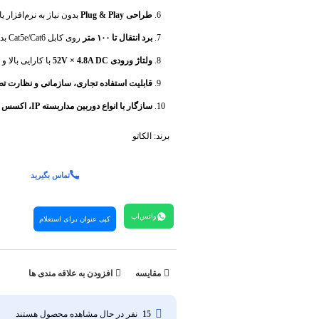
طراحی Plug & Play
بدون نیاز به نرم‌افزار ی
برد انتقال تا ۱۰۰ متر
روی کابل Cat5e/Cat6 بدون افت کیفیت سرعت و دیتا.
ولتاژ ورودی 52V × 4.8A DC
با کارایی بالا 
قابلیت استفاده تجاری، سازمانی و نظارت ت
سازگار با انواع دوربین مداربسته IP، اکسس پوینت و تلفن VoIP
برند:
الکاتو
تماس بگیرید
واتس‌اپ
کپی عنوان برای استعلام
مقایسه
افزودن به علاقه مندی ها
15
نفر در حال مشاهده محصول هستند