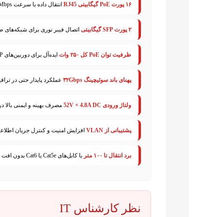
۱۶ پورت PoE گیگابیتی RJ45
انتقال داده با سرعت 10/100/1000Mbps همراه با تأمین برق تا 30 وات برای هر پورت.
۲ پورت SFP گیگابیتی
اتصال فیبر نوری برای شبکه‌های ط
ظرفیت توان PoE کل ۲۵۰ وات
ایده‌آل برای دوربین‌های IP، اکسس‌پوینت‌ها و تلفن‌های VoIP.
پهنای باند سوئیچینگ ۳۲Gbps
عملکرد پایدار حتی در ترافی
ولتاژ ورودی 52V × 4.8A DC
مصرف بهینه و ایمنی بالا در
پشتیبانی از VLAN
افزایش امنیت و کنترل جریان اطلاعا
برد انتقال تا ۱۰۰ متر
با کابل‌های Cat5e یا Cat6 بدون افت کیفیت.
نظر کارشناس IT