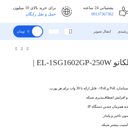
پشتیبانی 24 ساعته
برای خرید بالای 10 میلیون
09137367362
حمل و نقل رایگان
رشیدی
انتقال تصویر
0
تومان
سوئیچ 16 پورت PoE الکاتو EL‑1SG1602GP‑250W |
ئه تا 30 وات برای هر پورت.
و افزایش انعطاف‌پذیری شبکه.
ه همزمان چندین دستگاه IP.
ن تاخیر و پایدار.
امنیت بیشتر شبکه.