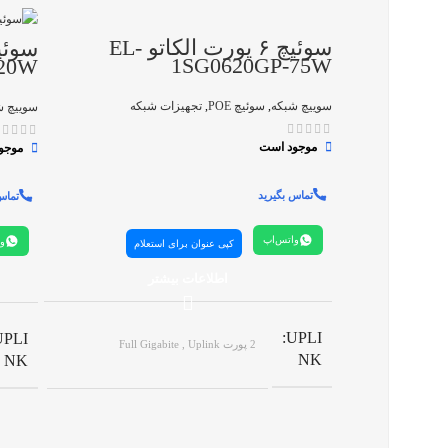
سوئیچ ۶ پورت الکاتو EL-
1SG0620GP-75W
120W
سوییچ شبکه
,
سوئیچ POE
,
تجهیزات شبکه
سوییچ ش
موجود است
موجو
تماس بگیرید
تماس
واتس‌اپ
وا
کپی عنوان برای استعلام
اطلاعات بیشتر
UPLI
UPLI
2 پورت Full Gigabite , Uplink
NK
NK
تعداد
تعداد
۶ پورت شبکه
پورت
پورت