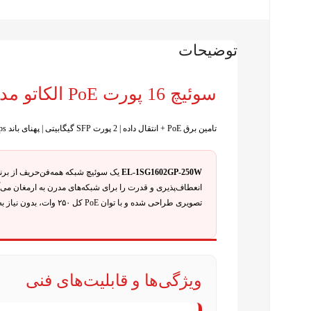
توضیحات
سوئیچ 16 پورت PoE الکاتو مدل EL‑1SG1602GP‑250W
تامین برق PoE + انتقال داده | 2 پورت SFP گیگابیتی | پهنای باند 32Gbps
EL‑1SG1602GP‑250W
انعطاف‌پذیری و قدرت را برای شبکه‌های مدرن به ارمغان می‌
تصویری طراحی شده و با توان PoE کل ۲۵۰ وات، بدون نیاز به منبع تغذیه جداگانه، تجهیزات تحت شبکه شما را پشتیبانی می‌کند.
ویژگی‌ها و قابلیت‌های فنی