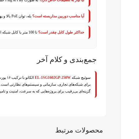
آیا مناسب دوربین مداربسته است؟
بله، توان PoE بالا و پهنای باند کافی آن را ایده‌آل می‌کند.
حداکثر طول کابل چقدر است؟
تا 100 متر با کابل شبکه استاندارد Cat5e یا بالاتر.
جمع‌بندی و کلام آخر
سوئیچ شبکه
EL‑1SG1602GP‑250W
گزینه‌ای بی‌رقیب برای پروژه‌هایی که به سرعت، امنیت و تامین
محصولات مرتبط