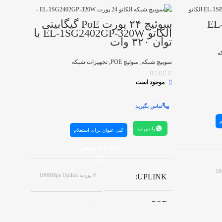
ئیچ ۸ پورت الکاتو EL-
سوئیچ ۲۴ پورت PoE گیگابیتی
الکاتو EL‑1SG2402GP‑320W با
500BN
توان ۳۲۰ وات
ه
سوییچ شبک
سوییچ شبکه
,
سوئیچ POE
,
تجهیزات شبکه
موجود ا
موجود است
تماس بگ
تماس بگیرید
واتس
م
واتس‌اپ
کپی عنوان برای استعلام
اطلاعات بیشتر
تعداد پ
۲ پورت 1000Mps Uplink
UPLINK
برند
POE
دارد