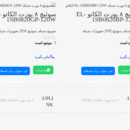
سوئیچ ۸ پورت الکاتو EL-
سو
1SB0820GP-120W
1SB0820BP-
بکه
,
سوئیچ POE
,
تجهیزات شبکه
سوییچ شبکه
,
سوئیچ POE
,
تجهیزات شبک
د است
موجود است
 بگیرید
تماس بگیرید
تس‌اپ
واتس‌اپ
کپی عنوان برای استعلام
کپی عنوان برای استعلا
اطلاعات بیشتر
اطلاعات بیشتر
UPLI
۲ عدد پورت 100Mps Uplink
۲ عدد پورت 100Mps Uplink
NK
تعداد
8 پورت شبکه
8 پورت شبکه
پورت