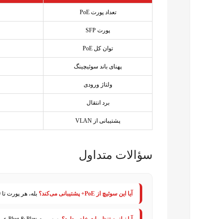
یوتیوب
تعداد پورت PoE
پینترست
پورت SFP
توان کل PoE
تلگرام
پهنای باند سوئیچینگ
ولتاژ ورودی
برد انتقال
پشتیبانی از VLAN
سؤالات متداول
آیا این سوئیچ از PoE+ پشتیبانی می‌کند؟
بله، هر پورت تا 30 وات توان خروجی دارد.
آیا نیاز به تنظیمات خاص دارد؟
به صورت Plug & Play عمل می‌کند، تنظیمات VLAN قابل فعال‌سازی است.