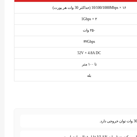
۱۶ × 10/100/1000Mbps (حداکثر 30 وات هر پورت)
۲ × 1Gbps
۲۵۰ وات
۳۲Gbps
52V × 4.8A DC
تا ۱۰۰ متر
بله