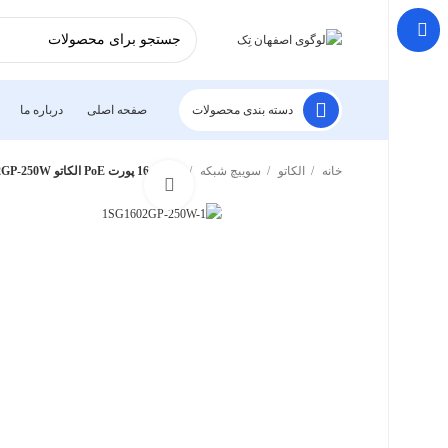
دسته بندی محصولات
صفحه اصلی
درباره ما
خانه
الکاتو
سوییچ شبکه
سوئیچ 16 پورت PoE الکاتو EL‑1SG1602GP‑250W | سرعت و امنیت شبکه
برای بزرگنمایی کلیک کنید