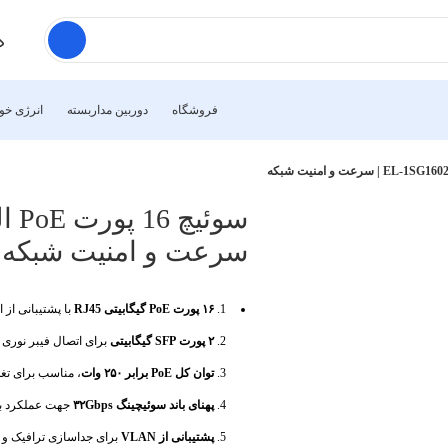
فروشگاه
دوربین مداربسته
انرژی خو
سرعت و امنیت شبکه
۱۶ پورت PoE گیگابیتی RJ45
با پشتیبانی از استاندارد PoE و PoE+، قابل ارا
۲ پورت SFP گیگابیتی
برای اتصال فیبر نوری 
توان کل PoE برابر ۲۵۰ وات
، مناسب برای تغذی
پهنای باند سوئیچینگ ۳۲Gbps
جهت عملکرد بدو
پشتیبانی از VLAN
برای جداسازی ترافیک و 