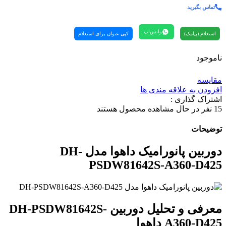
تماس بگیرید
واتس‌اپ
استعلام (پیامک)
کپی عنوان برای استعلام
ناموجود
مقایسه
افزودن به علاقه مندی ها
اشتراک گذاری :
15
نفر در حال مشاهده محصول هستند
توضیحات
دوربین پانورامیک داهوا مدل
DH-
PSDW81642S-A360-D425
معرفی و تحلیل دوربین
DH-PSDW81642S-
A360-D425
داهوا