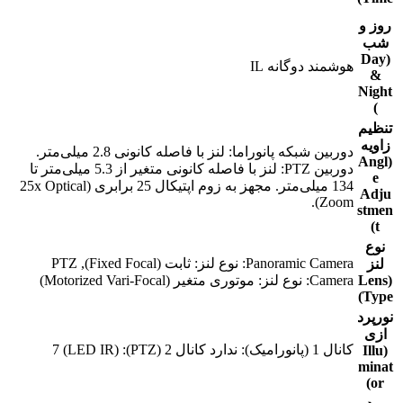
روز و
شب
(Day
هوشمند دوگانه IL
&
Night
)
تنظیم
زاویه
دوربین شبکه پانوراما: لنز با فاصله کانونی 2.8 میلی‌متر.
(Angl
دوربین PTZ: لنز با فاصله کانونی متغیر از 5.3 میلی‌متر تا
e
134 میلی‌متر. مجهز به زوم اپتیکال 25 برابری (25x Optical
Adju
Zoom).
stmen
t)
نوع
Panoramic Camera: نوع لنز: ثابت (Fixed Focal), PTZ
لنز
(Lens
Camera: نوع لنز: موتوری متغیر (Motorized Vari-Focal)
Type)
نورپرد
ازی
کانال 1 (پانورامیک): ندارد کانال 2 (PTZ): 7 (LED IR)
(Illu
minat
or)