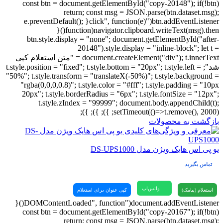
const btn = document.getElementById("copy-20148"); if(!btn)
return; const msg = JSON.parse(btn.dataset.msg);
btn.addEventListener("click", function(e){ e.preventDefault();
navigator.clipboard.writeText(msg).then(function(){
btn.style.display = "none"; document.getElementById("after-
20148").style.display = "inline-block"; let t =
document.createElement("div"); t.innerText = "متن استعلام کپی
شد"; t.style.position = "fixed"; t.style.bottom = "20px"; t.style.left =
"50%"; t.style.transform = "translateX(-50%)"; t.style.background =
"rgba(0,0,0,0.8)"; t.style.color = "#fff"; t.style.padding = "10px
20px"; t.style.borderRadius = "6px"; t.style.fontSize = "12px";
t.style.zIndex = "99999"; document.body.appendChild(t);
setTimeout(()=>t.remove(), 2000); }); }); });
بازگشت به محصولات
یو پی اس هایک ویژن مدل DS-UPS1000
تماس بگیرید
واتس‌اپ
استعلام (پیامک)
کپی عنوان برای استعلام
document.addEventListener("DOMContentLoaded", function(){
const btn = document.getElementById("copy-20167"); if(!btn)
return; const msg = JSON.parse(btn.dataset.msg);