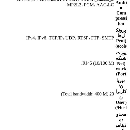
(Audi
MP2L2، PCM، AAC-LC
o
Com
pressi
on)
پروتک
ل‌ها
IPv4، IPv6، TCP/IP، UDP، RTSP، FTP، SMTP
(Prot
ocols)
پورت
شبکه
RJ45 (10/100 M).
(Net
work
Port)
میزبا
ن/
کاربرا
20 (Total bandwidth: 400 M)
ن
(User
/Host)
محدو
ده
دینامی