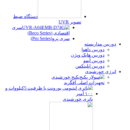
دستگاه ضبط
تصویر UVR
سری
اقتصادی (Beco Series)
سری پرو(Pro Series)
دوربین مداربسته
دوربین داهوا
دوربین هایک ویژن
دوربین آیمو
دوربین اپلینکس
انرژی خورشیدی
پکیج خورشیدی
تجهیزات اصلی آفگرید
باتری خورشیدی