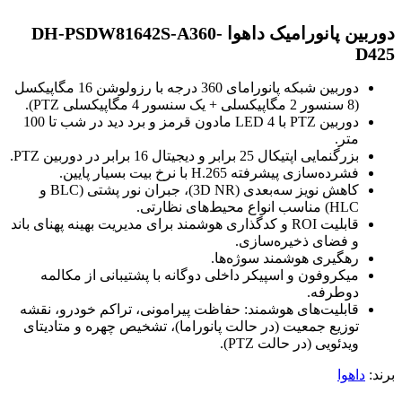
دوربین پانورامیک داهوا DH-PSDW81642S-A360-
D425
دوربین شبکه پانورامای 360 درجه با رزولوشن 16 مگاپیکسل
(8 سنسور 2 مگاپیکسلی + یک سنسور 4 مگاپیکسلی PTZ).
دوربین PTZ با 4 LED مادون قرمز و برد دید در شب تا 100
متر.
بزرگنمایی اپتیکال 25 برابر و دیجیتال 16 برابر در دوربین PTZ.
فشرده‌سازی پیشرفته H.265 با نرخ بیت بسیار پایین.
کاهش نویز سه‌بعدی (3D NR)، جبران نور پشتی (BLC و
HLC) مناسب انواع محیط‌های نظارتی.
قابلیت ROI و کدگذاری هوشمند برای مدیریت بهینه پهنای باند
و فضای ذخیره‌سازی.
رهگیری هوشمند سوژه‌ها.
میکروفون و اسپیکر داخلی دوگانه با پشتیبانی از مکالمه
دوطرفه.
قابلیت‌های هوشمند: حفاظت پیرامونی، تراکم خودرو، نقشه
توزیع جمعیت (در حالت پانوراما)، تشخیص چهره و متادیتای
ویدئویی (در حالت PTZ).
برند:
داهوا