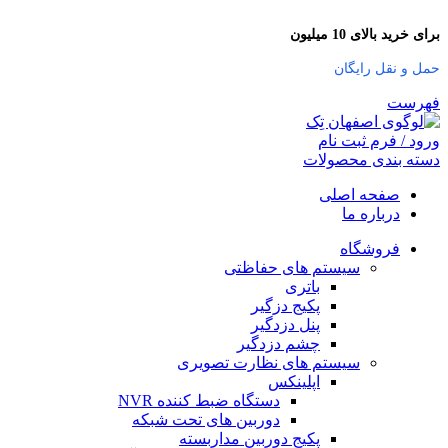
برای خرید بالای 10 میلیون
حمل و نقل رایگان
فهرست
ورود / فرم ثبت نام
دسته بندی محصولات
صفحه اصلی
درباره ما
فروشگاه
سیستم های حفاظتی
باتری
پکیج دزگیر
پنل دزدگیر
چشم دزدگیر
سیستم های نظارت تصویری
اپلینکس
دستگاه ضبط کننده NVR
دوربین های تحت شبکه
پکیج دوربین مداربسته