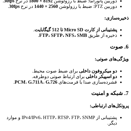
دوربین پانوراما: ضبط با رزولوشن
8192 × 1800
در نرخ
30fps
.
دوربین PTZ: ضبط با رزولوشن
2560 × 1440
در نرخ
30fps
.
ذخیره‌سازی:
پشتیبانی از کارت Micro SD تا 512 گیگابایت
.
ذخیره از طریق
FTP، SFTP، NFS، SMB
.
6. صوت
ویژگی‌های صوتی:
دو میکروفون داخلی
برای ضبط صوت محیط.
دو اسپیکر داخلی
برای ارتباط صوتی دوطرفه.
فشرده‌سازی صدا با فرمت‌های
G.726
،
G.711A
،
PCM
.
7. شبکه و امنیت
پروتکل‌های ارتباطی:
پشتیبانی از IPv4/IPv6، HTTP، RTSP، FTP، SNMP و موارد
دیگر.