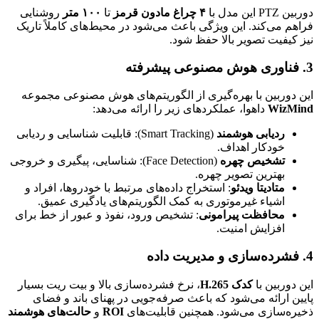
دوربین PTZ این مدل با
۴ چراغ مادون قرمز
تا
۱۰۰ متر
روشنایی
فراهم می‌کند. این ویژگی باعث می‌شود در محیط‌های کاملاً تاریک
نیز کیفیت تصویر بالا حفظ شود.
3. فناوری هوش مصنوعی پیشرفته
این دوربین با بهره‌گیری از الگوریتم‌های هوش مصنوعی مجموعه
WizMind
داهوا، عملکردهای زیر را ارائه می‌دهد:
ردیابی هوشمند
(Smart Tracking): قابلیت شناسایی و ردیابی
خودکار اهداف.
تشخیص چهره
(Face Detection): شناسایی، پیگیری و خروجی
بهترین تصویر چهره.
متادیتا ویدئو
: استخراج داده‌های مرتبط با خودروها، افراد و
اشیاء غیرموتوری به کمک الگوریتم‌های یادگیری عمیق.
محافظت پیرامونی
: تشخیص ورود، نفوذ و عبور از خط برای
افزایش امنیت.
4. فشرده‌سازی و مدیریت داده
این دوربین با
کدک H.265
، نرخ فشرده‌سازی بالا و بیت ریت بسیار
پایین ارائه می‌شود که باعث صرفه‌جویی در پهنای باند و فضای
ذخیره‌سازی می‌شود. همچنین قابلیت‌های
ROI
و
حالت‌های هوشمند