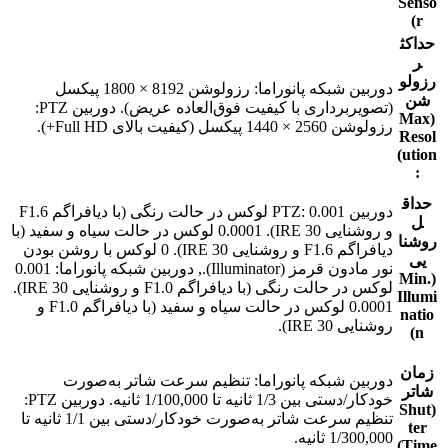
Senso
r)
حداکث
ر
رزولو
دوربین شبکه پانوراما: رزولوشن 8192 × 1800 پیکسل
شن
(تصویربرداری با کیفیت فوق‌العاده‌ عریض). دوربین PTZ:
(Max
رزولوشن 2560 × 1440 پیکسل (کیفیت بالای Full HD+).
Resol
ution)
:
حداق
دوربین PTZ: 0.001 لوکس در حالت رنگی (با دیافراگم F1.6
ل
و روشنایی 30 IRE). 0.0001 لوکس در حالت سیاه و سفید (با
روشنا
دیافراگم F1.6 و روشنایی 30 IRE). 0 لوکس با روشن بودن
یی
نور مادون قرمز (Illuminator)., دوربین شبکه پانوراما: 0.001
(Min.
لوکس در حالت رنگی (با دیافراگم F1.0 و روشنایی 30 IRE).
Illumi
0.0001 لوکس در حالت سیاه و سفید (با دیافراگم F1.0 و
natio
روشنایی 30 IRE).
n)
زمان
دوربین شبکه پانوراما: تنظیم سرعت شاتر به‌صورت
شاتر
خودکار/دستی بین 1/3 ثانیه تا 1/100,000 ثانیه. دوربین PTZ:
(Shut
تنظیم سرعت شاتر به‌صورت خودکار/دستی بین 1/1 ثانیه تا
ter
1/300,000 ثانیه.
Time)