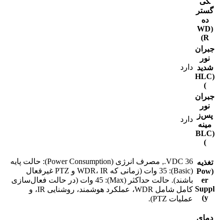
کی
گستر
ده
(WD
R)
جبران
نور
دارد
شدید
(HLC
)
جبران
نور
پس‌ز
دارد
مینه
(‌BLC
)
36 VDC., مصرف انرژی (Power Consumption): حالت پایه
تغذیه
(Basic): 35 وات (زمانی که WDR، IR و PTZ غیرفعال
(Pow
er
باشند). حالت حداکثر (Max): 45 وات (در حالت فعال‌سازی
Suppl
کامل شامل WDR، عملکرد هوشمند، روشنایی IR، و
y)
عملیات PTZ).
دمای