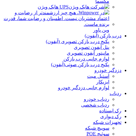
مکسما
UPS هایک ویژن
وین پاور
درب بازکن (آیفون)
پکیج درب بازکن تصویری (آیفون)
پنل آیفون تصویری
مانیتور آیفون تصویری
لوازم جانبی درب بازکن
پکیج درب بازکن صوتی(آیفون)
دزدگیر خودرو
استیل میت
ایزیکار
لوازم جانبی دزدگیر خودرو
ردیاب
ردیاب خودرو
ردیاب شخصی
رک ایستاده
رک دیواری
تجهیزات شبکه
سوییچ شبکه
سوئیچ POE