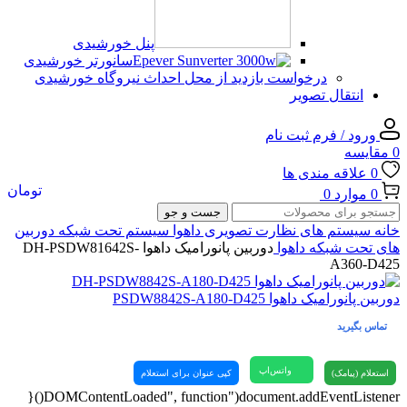
پنل خورشیدی
سانورتر خورشیدی
درخواست بازدید از محل احداث نیروگاه خورشیدی
انتقال تصویر
ورود / فرم ثبت نام
0
مقایسه
0
علاقه مندی ها
تومان
0
موارد
0
جست و جو
خانه
سیستم های نظارت تصویری
داهوا
سیستم تحت شبکه
دوربین
های تحت شبکه داهوا
دوربین پانورامیک داهوا DH-PSDW81642S-
A360-D425
دوربین پانورامیک داهوا PSDW8842S-A180-D425
تماس بگیرید
واتس‌اپ
استعلام (پیامک)
کپی عنوان برای استعلام
document.addEventListener("DOMContentLoaded", function(){