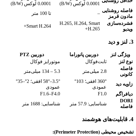
حداقل روشنایی
0.0001 لوکس (B/W)
0.0001 لوکس (B/W)
فاصله روشنایی
–
تا 100 متر
مادون قرمز
فشرده‌سازی
H.265, H.264, Smart
Smart H.264+
H.265+
ویدیو
3. لنز و دید
ویژگی لنز
دوربین پانوراما
دوربین PTZ
نوع لنز
ثابت‌فوکال
موتورایز فوکال
فاصله
2.8 میلی‌متر
5.3 – 134 میلی‌متر
کانونی
360° افقی؛ 103°
3.5°–58° افقی؛ 2°–35°
زاویه دید
عمودی
عمودی
F1.6–F4.0
F1.0
دیافراگم
DORI
شناسایی: 57.9 متر
شناسایی: 1688 متر
فاصله
4. قابلیت‌های هوشمند
تشخیص محیطی (Perimeter Protection):