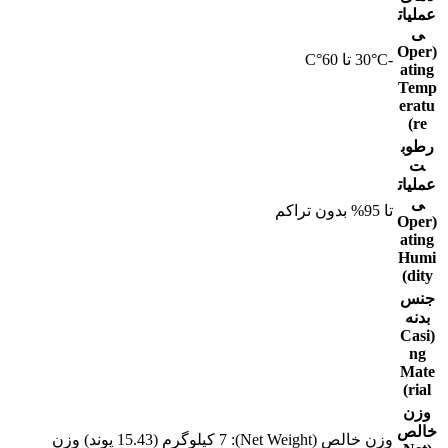
عملیات
ی
(Oper
-30°C تا 60°C
ating
Temp
eratu
re)
رطوب
ت
عملیات
ی
تا 95% بدون تراکم
(Oper
ating
Humi
dity)
جنس
بدنه
(Casi
ng
Mate
rial)
وزن
خالص
وزن خالص (Net Weight): 7 کیلوگرم (15.43 پوند) وزن