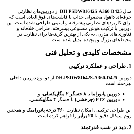
مدل
DH-PSDW81642S-A360-D425
از دوربین‌های نظارتی
حرفه‌ای
داهوا
، محصولی جذاب با قابلیت‌های فوق‌العاده است که
برای کاربردهای نظارتی پیشرفته و امنیتی طراحی شده است. این
دوربین با ترکیب هوش مصنوعی پیشرفته، طراحی خلاقانه و
فناوری‌های مدرن، به یکی از بهترین گزینه‌ها برای نظارت در
محیط‌های بزرگ و پیچیده تبدیل شده است.
مشخصات کلیدی و تحلیل فنی
1. طراحی و عملکرد ترکیبی
دوربین
DH-PSDW81642S-A360-D425
از دو نوع دوربین داخلی
بهره‌مند است:
دوربین پانوراما
با
۸ حسگر ۲ مگاپیکسلی
، و
دوربین PTZ (چرخشی)
با حسگر
۴ مگاپیکسلی
.
این طراحی ترکیبی، امکان نظارت
۳۶۰ درجه پانورامیک
و همچنین
زوم اپتیکال دقیق تا
۲۵ برابر
را فراهم کرده است.
2. دید در شب قدرتمند