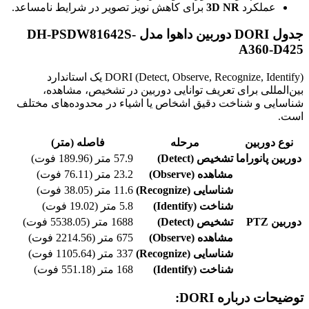
عملکرد
3D NR
برای کاهش نویز تصویر در شرایط نامساعد.
جدول DORI دوربین داهوا مدل DH-PSDW81642S-
A360-D425
DORI (Detect, Observe, Recognize, Identify) یک استاندارد
بین‌المللی برای تعریف توانایی دوربین در تشخیص، مشاهده،
شناسایی و شناخت دقیق اشخاص یا اشیاء در محدوده‌های مختلف
است.
نوع دوربین
مرحله
فاصله (متر)
دوربین پانوراما
تشخیص (Detect)
57.9 متر (189.96 فوت)
مشاهده (Observe)
23.2 متر (76.11 فوت)
شناسایی (Recognize)
11.6 متر (38.05 فوت)
شناخت (Identify)
5.8 متر (19.02 فوت)
دوربین PTZ
تشخیص (Detect)
1688 متر (5538.05 فوت)
مشاهده (Observe)
675 متر (2214.56 فوت)
شناسایی (Recognize)
337 متر (1105.64 فوت)
شناخت (Identify)
168 متر (551.18 فوت)
توضیحات درباره DORI: