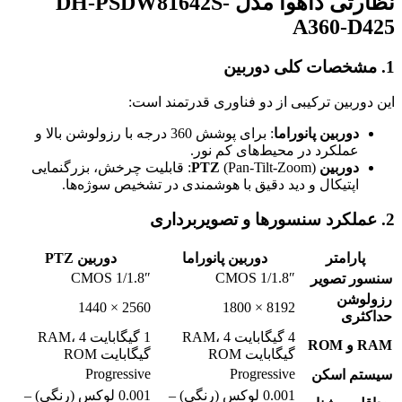
نظارتی داهوا مدل
DH-PSDW81642S-
A360-D425
1. مشخصات کلی دوربین
این دوربین ترکیبی از دو فناوری قدرتمند است:
دوربین پانوراما
: برای پوشش 360 درجه با رزولوشن بالا و
عملکرد در محیط‌های کم نور.
دوربین PTZ
(Pan-Tilt-Zoom): قابلیت چرخش، بزرگنمایی
اپتیکال و دید دقیق با هوشمندی در تشخیص سوژه‌ها.
2. عملکرد سنسورها و تصویربرداری
پارامتر
دوربین پانوراما
دوربین PTZ
1/1.8″ CMOS
1/1.8″ CMOS
سنسور تصویر
رزولوشن
2560 × 1440
8192 × 1800
حداکثری
4 گیگابایت RAM، 4
1 گیگابایت RAM، 4
RAM و ROM
گیگابایت ROM
گیگابایت ROM
Progressive
Progressive
سیستم اسکن
0.001 لوکس (رنگی) –
0.001 لوکس (رنگی) –