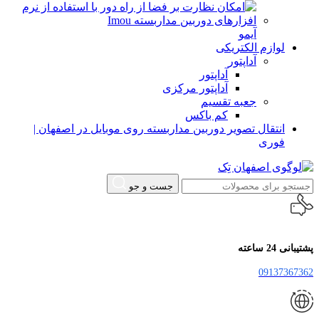
آیمو
لوازم الکتریکی
آداپتور
آداپتور
آداپتور مرکزی
جعبه تقسیم
کم باکس
انتقال تصویر دوربین مداربسته روی موبایل در اصفهان |
فوری
جست و جو
پشتیبانی 24 ساعته
09137367362