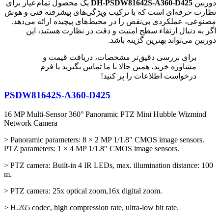
دوربین
DH-PSDW81642S-A360-D425
یک محصول تمام‌عیار برای
نظارت حرفه‌ای است که با ترکیب ویژگی‌های پیشرفته فنی و هوش
مصنوعی، عملکردی بی‌نقص را در محیط‌های پیچیده ارائه می‌دهد.
اگر به دنبال ارتقاء سطح امنیت و دقت در نظارت هستید، این
دوربین می‌تواند بهترین گزینه باشد.
برای بررسی دقیق‌تر مشخصات، دریافت قیمت و
مشاوره خرید، همین حالا با ما تماس بگیرید یا فرم
درخواست اطلاعات را پر کنید!
PSDW81642S-A360-D425
16 MP Multi-Sensor 360° Panoramic PTZ Mini Hubble Wizmind
Network Camera
> Panoramic parameters: 8 × 2 MP 1/1.8″ CMOS image sensors.
PTZ parameters: 1 × 4 MP 1/1.8″ CMOS image sensors.
> PTZ camera: Built-in 4 IR LEDs, max. illumination distance: 100
m.
> PTZ camera: 25x optical zoom,16x digital zoom.
> H.265 codec, high compression rate, ultra-low bit rate.