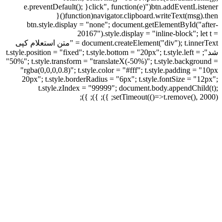
btn.addEventListener("click", function(e){ e.preventDefault();
navigator.clipboard.writeText(msg).then(function(){
btn.style.display = "none"; document.getElementById("after-
20167").style.display = "inline-block"; let t =
document.createElement("div"); t.innerText = "متن استعلام کپی
شد"; t.style.position = "fixed"; t.style.bottom = "20px"; t.style.left =
"50%"; t.style.transform = "translateX(-50%)"; t.style.background =
"rgba(0,0,0,0.8)"; t.style.color = "#fff"; t.style.padding = "10px
20px"; t.style.borderRadius = "6px"; t.style.fontSize = "12px";
t.style.zIndex = "99999"; document.body.appendChild(t);
setTimeout(()=>t.remove(), 2000); }); }); });
برای بزرگنمایی کلیک کنید