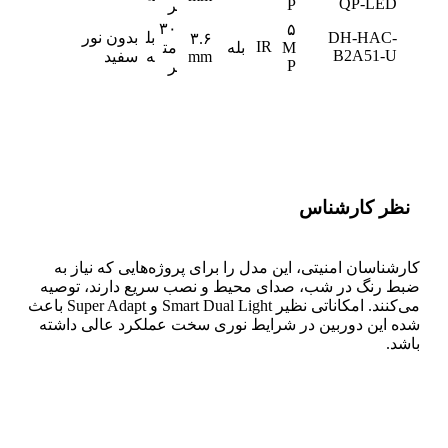
QP-LED
P
ر
۳۰
۵
DH-HAC-
بل
بدون نور
۳.۶
IR
M
بله
مت
B2A51-U
mm
ه
سفید
P
ر
نظر کارشناس
کارشناسان امنیتی، این مدل را برای پروژه‌هایی که نیاز به
ضبط رنگ در شب، صدای محیط و نصب سریع دارند، توصیه
می‌کنند. امکاناتی نظیر Smart Dual Light و Super Adapt باعث
شده این دوربین در شرایط نوری سخت عملکرد عالی داشته
باشد.