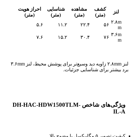
کشف
مشاهده
شناسایی
احراز هویت
لنز
(متر)
(متر)
(متر)
(متر)
۲.۸m
۵.۶
۱۱.۲
۲۲.۴
۵۶
m
۳.۶m
۷.۶
۱۵.۲
۳۰.۴
۷۶
m
لنز ۲.۸mm زاویه دید وسیع‌تر برای پوشش محیط، لنز ۳.۶mm
برد بیشتر برای شناسایی جزئیات.
ویژگی‌های شاخص DH-HAC-HDW1500TLM-
IL-A
کیفیت تصویر ۵ مگاپیکسل با وضوح بالا