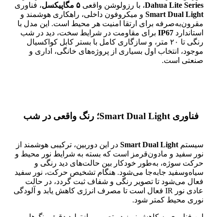
Dahua Lite Series
، با رزولوشن واقعی
۵ مگاپیکسل
، فناوری
Smart Dual Light
و میکروفون داخلی، راهکاری هوشمند و
مقرون‌به‌صرفه برای ارتقا امنیت هر محیط است. این مدل با
استاندارد
IP67
برای مقاومت در شرایط سخت، دید در شب
رنگی تا ۲۰ متر، و سازگاری کامل با بستر کابل کواکسیال
موجود، انتخاب اول بسیاری از پروژه‌های خانگی، اداری و
صنعتی است.
فناوری Smart Dual Light؛ رنگ واقعی در شب
سیستم
Smart Dual Light
در این دوربین، ترکیبی هوشمند از
نور سفید و مادون‌قرمز است که بسته به شرایط نور محیط و
حرکت سوژه، به‌طور خودکار بین حالت‌های دید رنگی و
سیاه‌وسفید جابه‌جا می‌شود. هنگام تشخیص حرکت، نور سفید
فعال می‌شود تا تصویر رنگی و شفاف ثبت گردد، در حالت
عادی نور IR فعال است تا مصرف انرژی کاهش یابد و آلودگی
نوری محیط کمتر شود.
این فناوری به کاهش نویز در تصویر، بازتولید دقیق رنگ‌ها و