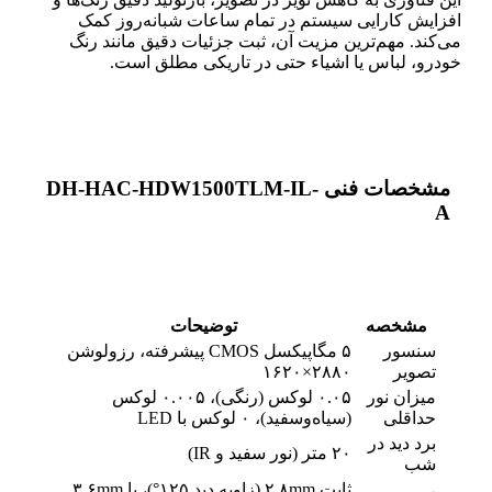
افزایش کارایی سیستم در تمام ساعات شبانه‌روز کمک
می‌کند. مهم‌ترین مزیت آن، ثبت جزئیات دقیق مانند رنگ
خودرو، لباس یا اشیاء حتی در تاریکی مطلق است.
مشخصات فنی DH-HAC-HDW1500TLM-IL-
A
مشخصه
توضیحات
سنسور
۵ مگاپیکسل CMOS پیشرفته، رزولوشن
تصویر
۲۸۸۰×۱۶۲۰
میزان نور
۰.۰۵ لوکس (رنگی)، ۰.۰۰۵ لوکس
حداقلی
(سیاه‌وسفید)، ۰ لوکس با LED
برد دید در
۲۰ متر (نور سفید و IR)
شب
ثابت ۲.۸mm (زاویه دید ۱۲۵°)، یا ۳.۶mm