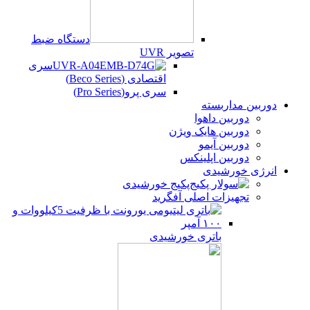
دستگاه ضبط
تصویر UVR
سری
اقتصادی (Beco Series)
سری پرو(Pro Series)
دوربین مداربسته
دوربین داهوا
دوربین هایک ویژن
دوربین آیمو
دوربین اپلینکس
انرژی خورشیدی
پکیج خورشیدی
تجهیزات اصلی آفگرید
باتری خورشیدی