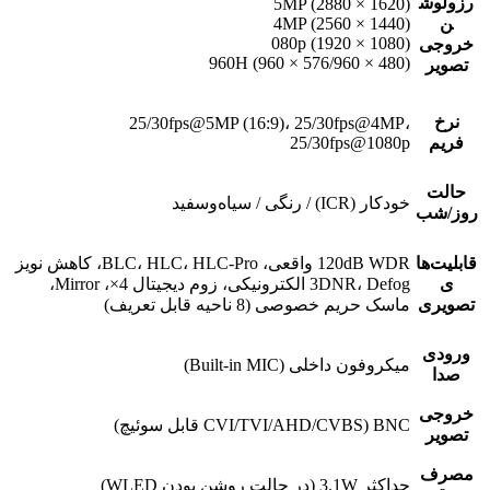
رزولوش
5MP (2880 × 1620)
ن
4MP (2560 × 1440)
080p (1920 × 1080)
خروجی
960H (960 × 576/960 × 480)
تصویر
نرخ
25/30fps@5MP (16:9)، 25/30fps@4MP،
فریم
25/30fps@1080p
حالت
خودکار (ICR) / رنگی / سیاه‌وسفید
روز/شب
قابلیت‌ها
120dB WDR واقعی، BLC، HLC، HLC-Pro، کاهش نویز
ی
3DNR، Defog الکترونیکی، زوم دیجیتال 4×، Mirror،
تصویری
ماسک حریم خصوصی (8 ناحیه قابل تعریف)
ورودی
میکروفون داخلی (Built-in MIC)
صدا
خروجی
BNC (CVI/TVI/AHD/CVBS قابل سوئیچ)
تصویر
مصرف
حداکثر 3.1W (در حالت روشن بودن WLED)