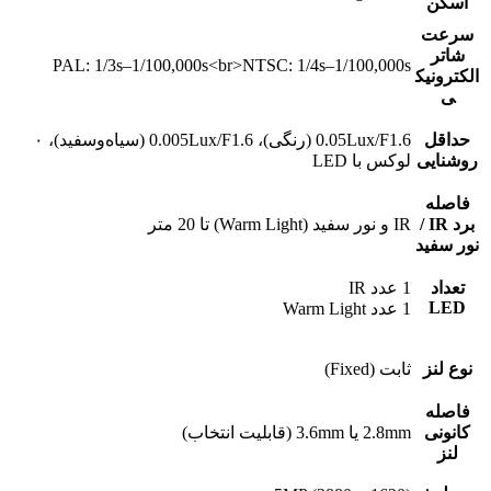
اسکن
سرعت
شاتر
PAL: 1/3s–1/100,000s<br>NTSC: 1/4s–1/100,000s
الکترونیک
ی
حداقل
0.05Lux/F1.6 (رنگی)، 0.005Lux/F1.6 (سیاه‌وسفید)، ۰
روشنایی
لوکس با LED
فاصله
برد IR /
IR و نور سفید (Warm Light) تا 20 متر
نور سفید
تعداد
1 عدد IR
LED
1 عدد Warm Light
نوع لنز
ثابت (Fixed)
فاصله
کانونی
2.8mm یا 3.6mm (قابلیت انتخاب)
لنز