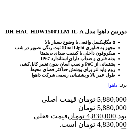
دوربین داهوا مدل DH-HAC-HDW1500TLM-IL-A
۵ مگاپیکسل واقعی با وضوح بسیار بالا
مجهز به فناوری Dual Light؛ ثبت رنگی تصویر در شب
میکروفون داخلی با کیفیت صدای بی‌همتا
بدنه فلزی و ضدآب دارای استاندارد IP67
پشتیبانی از PoC و نصب آسان بدون تغییر کابل‌کشی
زوم واید لنز برای پوشش حداکثر فضای محیط
طول عمر بالا و پشتیبانی رسمی شرکت داهوا
برند:
داهوا
5,880,000
تومان
قیمت اصلی
5,880,000 تومان
بود.
4,830,000
تومان
قیمت فعلی
4,830,000 تومان است.