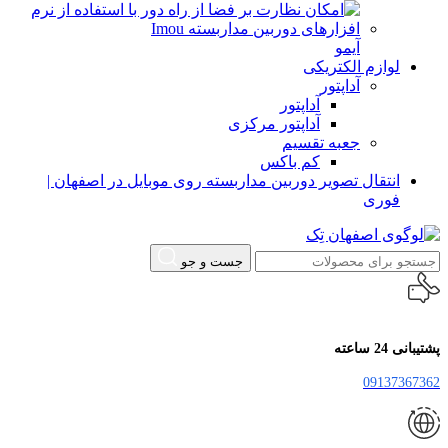
آیمو
لوازم الکتریکی
آداپتور
آداپتور
آداپتور مرکزی
جعبه تقسیم
کم باکس
انتقال تصویر دوربین مداربسته روی موبایل در اصفهان |
فوری
جست و جو
پشتیبانی 24 ساعته
09137367362