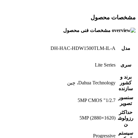
مشخصات محصول
مشخصات فنی محصول
مدل
DH-HAC-HDW1500TLM-IL-A
سری
Lite Series
برند و
کشور
Dahua Technology، چین
سازنده
سنسور
1/2.7" 5MP CMOS
تصویر
حداکثر
5MP (2880×1620)
رزولوش
ن
سیستم
Progressive