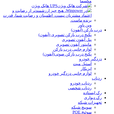
مکسما
UPS هایک ویژن
وین پاور
درب بازکن (آیفون)
پکیج درب بازکن تصویری (آیفون)
پنل آیفون تصویری
مانیتور آیفون تصویری
لوازم جانبی درب بازکن
پکیج درب بازکن صوتی(آیفون)
دزدگیر خودرو
استیل میت
ایزیکار
لوازم جانبی دزدگیر خودرو
ردیاب
ردیاب خودرو
ردیاب شخصی
رک ایستاده
رک دیواری
تجهیزات شبکه
سوییچ شبکه
سوئیچ POE