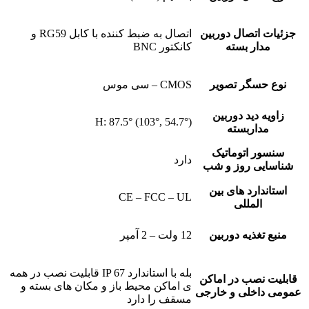
جزئیات اتصال دوربین
اتصال به ضبط کننده با کابل RG59 و
مدار بسته
کانکتور BNC
نوع حسگر تصویر
CMOS – سی موس
زاویه دید دوربین
H: 87.5° (103°, 54.7°)
مداربسته
سنسور اتوماتیک
دارد
شناسایی روز و شب
استاندارد های بین
CE – FCC – UL
المللی
منبع تغذیه دوربین
12 ولت – 2 آمپر
بله با استاندارد IP 67 قابلیت نصب در همه
قابلیت نصب در اماکن
ی اماکن محیط باز و مکان های بسته و
عمومی داخلی و خارجی
مسقف را دارد