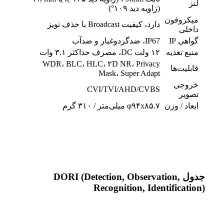
لنز
(زاویه دید ۱۰۹°)
میکروفون
دارد، کیفیت Broadcast با حذف نویز
داخلی
گواهی IP
IP67، ضدگردوغبار و ضدآب
منبع تغذیه
۱۲ ولت DC، مصرف حداکثر ۳.۱ وات
WDR، BLC، HLC، ۲D NR، Privacy
قابلیت‌ها
Mask، Super Adapt
خروجی
CVI/TVI/AHD/CVBS
تصویر
ابعاد / وزن
φ۹۴x۸۵.۷ میلی‌متر / ۳۱۰ گرم
جدول DORI (Detection, Observation,
Recognition, Identification)