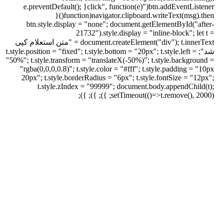
btn.addEventListener("click", function(e){ e.preventDefault();
navigator.clipboard.writeText(msg).then(function(){
btn.style.display = "none"; document.getElementById("after-
21732").style.display = "inline-block"; let t =
document.createElement("div"); t.innerText = "متن استعلام کپی
شد"; t.style.position = "fixed"; t.style.bottom = "20px"; t.style.left =
"50%"; t.style.transform = "translateX(-50%)"; t.style.background =
"rgba(0,0,0,0.8)"; t.style.color = "#fff"; t.style.padding = "10px
20px"; t.style.borderRadius = "6px"; t.style.fontSize = "12px";
t.style.zIndex = "99999"; document.body.appendChild(t);
setTimeout(()=>t.remove(), 2000); }); }); });
-18%
برای بزرگنمایی کلیک کنید