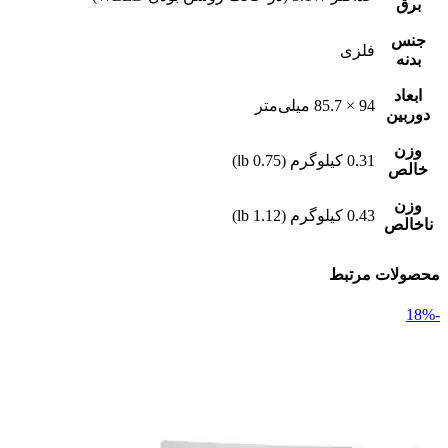
برق
جنس
فلزی
بدنه
ابعاد
94 × 85.7 میلی‌متر
دوربین
وزن
0.31 کیلوگرم (0.75 lb)
خالص
وزن
0.43 کیلوگرم (1.12 lb)
ناخالص
محصولات مرتبط
-18%