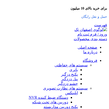
برای خرید بالای 10 میلیون
حمل و نقل رایگان
فهرست
ورود / فرم ثبت نام
دسته بندی محصولات
صفحه اصلی
درباره ما
فروشگاه
سیستم های حفاظتی
باتری
پکیج دزگیر
پنل دزدگیر
چشم دزدگیر
سیستم های نظارت تصویری
اپلینکس
دستگاه ضبط کننده NVR
دوربین های تحت شبکه
پکیج دوربین مداربسته