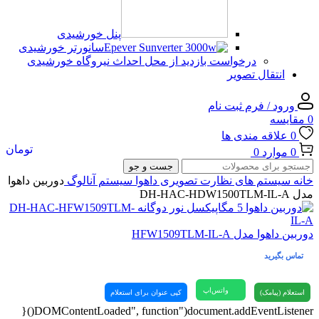
پنل خورشیدی
سانورتر خورشیدی
درخواست بازدید از محل احداث نیروگاه خورشیدی
انتقال تصویر
ورود / فرم ثبت نام
0
مقایسه
0
علاقه مندی ها
تومان
0
موارد
0
جست و جو
خانه
سیستم های نظارت تصویری
داهوا
سیستم آنالوگ
دوربین داهوا
مدل DH-HAC-HDW1500TLM-IL-A
دوربین داهوا مدل HFW1509TLM-IL-A
تماس بگیرید
واتس‌اپ
استعلام (پیامک)
کپی عنوان برای استعلام
document.addEventListener("DOMContentLoaded", function(){