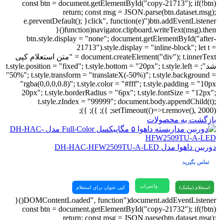
const btn = document.getElementById("copy-21713"); if(!btn)
return; const msg = JSON.parse(btn.dataset.msg);
btn.addEventListener("click", function(e){ e.preventDefault();
navigator.clipboard.writeText(msg).then(function(){
btn.style.display = "none"; document.getElementById("after-
21713").style.display = "inline-block"; let t =
document.createElement("div"); t.innerText = "متن استعلام کپی
شد"; t.style.position = "fixed"; t.style.bottom = "20px"; t.style.left =
"50%"; t.style.transform = "translateX(-50%)"; t.style.background =
"rgba(0,0,0,0.8)"; t.style.color = "#fff"; t.style.padding = "10px
20px"; t.style.borderRadius = "6px"; t.style.fontSize = "12px";
t.style.zIndex = "99999"; document.body.appendChild(t);
setTimeout(()=>t.remove(), 2000); }); }); });
بازگشت به محصولات
دوربین داهوا مدل DH-HAC-HFW2509TU-A-LED
تماس بگیرید
واتس‌اپ
استعلام (پیامک)
کپی عنوان برای استعلام
document.addEventListener("DOMContentLoaded", function(){
const btn = document.getElementById("copy-21732"); if(!btn)
return; const msg = JSON.parse(btn.dataset.msg);