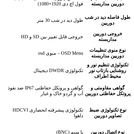
دوربین مداربسته
فول اچ دی 1920×1080)
طول فاصله دید در شب
طول دید در شب 30 متر
دوربین
خروجی دوربین
خروجی قابل تغییر بین SD و HD
مداربسته
نوع منوی تنظیمات
OSD Menu – منوی osd
دوربین مداربسته
تکنولوژی تنظیم نور و
روشنایی بازتاب نور
تکنولوژی DWDR دیجیتال
محیط اطراف
گواهی مقاومتی و
گواهی و پروتکل حفاظتی IP67 ضد نفوذ
پروتکل حفاظتی دوربین
آب و گردو خاک و غبار
نوع تکنولوژی ضبط
تکنولوژی پیشرفته انحصاری HDCVI
تصاویر دوربین
داهوا
نوع اتصال دوربین
با سیم (BNC)