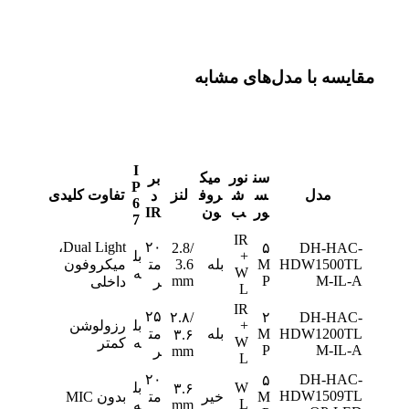
مقایسه با مدل‌های مشابه
I
سن
نور
میک
بر
P
مدل
س
ش
روف
لنز
تفاوت کلیدی
د
6
ور
ب
ون
IR
7
IR
Dual Light،
۲۰
2.8/
۵
DH-HAC-
+
بل
HDW1500TL
M
بله
3.6
مت
میکروفون
W
ه
mm
P
M-IL-A
ر
داخلی
L
IR
۲۵
۲.۸/
۲
DH-HAC-
+
بل
رزولوشن
HDW1200TL
M
بله
مت
۳.۶
W
ه
کمتر
P
M-IL-A
mm
ر
L
۲۰
DH-HAC-
۵
W
بل
۳.۶
HDW1509TL
M
خیر
مت
بدون MIC
L
mm
ه