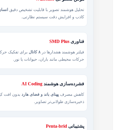
یوتیوب
تحلیل هوشمند تصویر با قابلیت تشخیص دقیق
انسان
کاذب و افزایش دقت سیستم نظارتی.
پینترست
تلگرام
فناوری
SMD Plus
فیلتر هوشمند هشدارها در
۸ کانال
برای تفکیک حرکت 
حرکات محیطی مانند باران، حیوانات یا نور.
فشرده‌سازی هوشمند
AI Coding
کاهش مصرف
پهنای باند و فضای هارد
بدون افت کی
ذخیره‌سازی طولانی‌تر تصاویر.
پشتیبانی
Penta‑brid