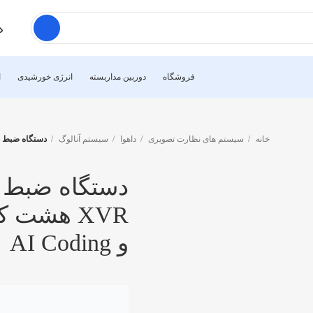
فروشگاه
دوربین مداربسته
انرژی خورشیدی
ا
خانه
سیستم های نظارت تصویری
داهوا
سیستم آنالوگ
دستگاه ضبط داهوا DH‑XVR1B08‑I/T | XVR هشت کانال WizSense ب
و AI Coding