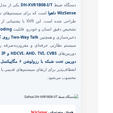
دستگاه ضبط
DH‑XVR1B08‑I/T
یکی از مدل‌
WizSense داهوا
است که برای سیستم‌های ن
طراحی شده است. این XVR با پشتیبانی از تکنولوژی‌های
تشخیص دقیق انسان و خودرو، قابلیت
Coding
ذخیره‌سازی و همچنین
Two‑Way Talk روی کابل کواکسیال
سیستم نظارتی حرفه‌ای و مقرون‌به‌صرفه را 
دوربین‌های
HDCVI، AHD، TVI، CVBS و IP
پ
دوربین تحت شبکه با رزولوشن ۶ مگاپیکسل
ر
انعطاف‌پذیر برای ارتقای سیستم‌های قدیمی یا 
محسوب می‌شود.
فیس بوک
تویتر
اینستاگرم
هوش مصنوعی
WizSense