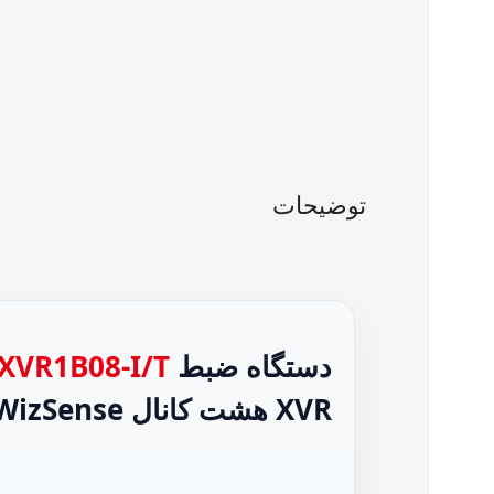
توضیحات
دستگاه ضبط
XVR1B08‑I/T
XVR هشت کانال WizSense با هوش مصنوعی