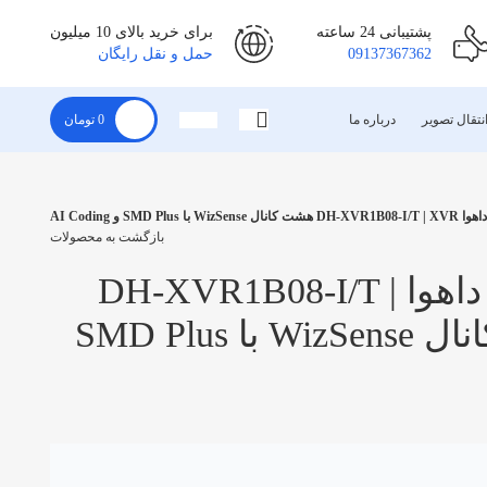
پشتیبانی 24 ساعته
برای خرید بالای 10 میلیون
09137367362
حمل و نقل رایگان
نتقال تصویر
درباره ما
0
تومان
ا SMD Plus و AI Coding
بازگشت به محصولات
دستگاه ضبط داهوا DH‑XVR1B08‑I/T |
XVR هشت کانال WizSense با SMD Plus