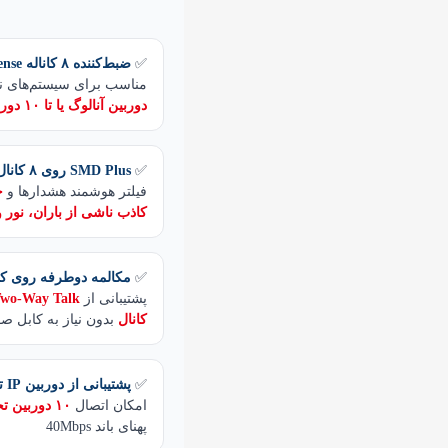
✅
ضبط‌کننده ۸ کاناله WizSense
مناسب برای سیستم‌های ن
دوربین آنالوگ یا تا ۱۰ دوربین IP
✅
SMD Plus روی ۸ کانال
فیلتر هوشمند هشدارها و
ح
کاذب ناشی از باران، نور 
✅
مکالمه دوطرفه روی کو
پشتیبانی از
کانال
بدون نیاز به کابل ص
✅
پشتیبانی از دوربین IP تا ۶ مگاپیکسل
امکان اتصال
۱۰ دوربین تحت شبکه
پهنای باند 40Mbps