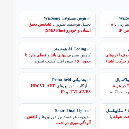
✅
هوش مصنوعی WizSense
ظارتی با
۸
تحلیل هوشمند تصویر با
تشخیص دقیق
انسان و خودرو (SMD Plus)
✅
AI Coding هوشمند
ذف آلارم‌های
کاهش مصرف
پهنای باند و فضای هارد تا
و حرکت اشیاء
حدود ۵۰٪
بدون افت کیفیت تصویر
اکسیال
✅
پشتیبانی Penta‑brid
Two‑Way Talk در هر ۸
سازگار با دوربین‌های
HDCVI ،AHD
وت جداگانه
،TVI ،CVBS و IP
Smart Dual Light
✅
با
مدیریت هوشمند نور دوربین‌ها و
کاهش
آلودگی نوری در شب