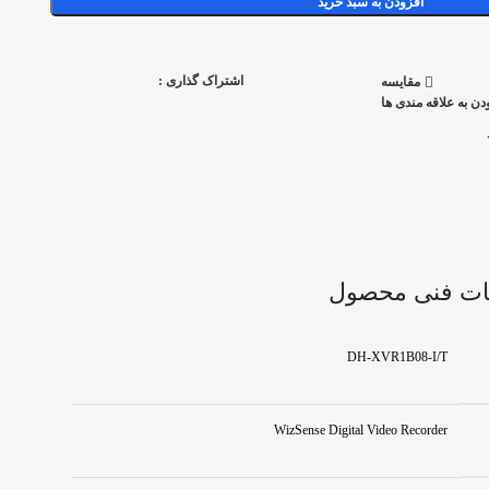
افزودن به سبد خرید
اشتراک گذاری :
مقایسه
دن به علاقه مندی ها
ت فنی محصول
DH‑XVR1B08‑I/T
WizSense Digital Video Recorder