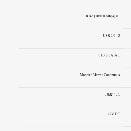
1× RJ45 (10/100 Mbps)
2× USB 2.0
1 SATA تا 6TB
Motion / Alarm / Continuous
1 / 4 کانال
12V DC