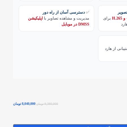
صویر
✅
دسترسی آسان از راه دور
برای
مدیریت و مشاهده تصاویر با
اپلیکیشن
ارد
DMSS در موبایل
یبانی از هارد
8,040,000
تومان
9,380,000
تومان