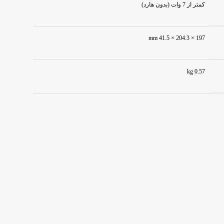
کمتر از 7 وات (بدون هارد)
197 × 204.3 × 41.5 mm
0.57 kg