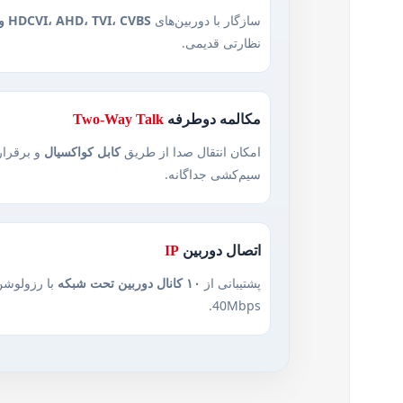
سازگار با دوربین‌های
HDCVI، AHD، TVI، CVBS و IP
نظارتی قدیمی.
مکالمه دوطرفه
Two‑Way Talk
امکان انتقال صدا از طریق
کابل کواکسیال
و برقرار
سیم‌کشی جداگانه.
اتصال دوربین
IP
پشتیبانی از
۱۰ کانال دوربین تحت شبکه
با رزولوشن
40Mbps.