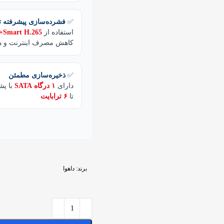
✅
فشرده‌سازی پیشرفته ت
استفاده از
Smart H.265+ و H.265
کاهش مصرف اینترنت و ه
✅
ذخیره‌سازی مطمئن
دارای
۱ درگاه SATA
با پشت
تا
۶ ترابایت
برند:
داهوا