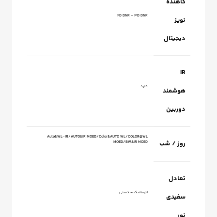
کاهنده
2D DNR – 3D DNR
نویز
دیجیتال
IR
دارد
هوشمند
دوربین
Auto&WL-IR/AUTO&IR MOED/Color&AUTO WL/COLOR@WL
روز / شب
MOED/BW&IR MOED
تعادل
اتوماتیک – دستی
سفیدی
نور