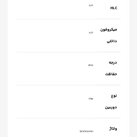
دارد
HLC
میکروفون
دارد
داخلی
درجه
IP67
حفاظت
نوع
بولت
دوربین
ولتاژ
DC12V(±10%)