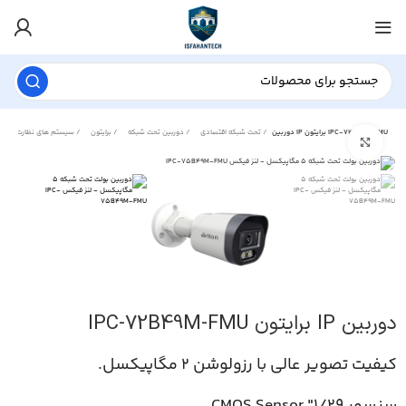
دوربین IP برایتون IPC-72B49M-FMU
تحت شبکه اقتصادی
دوربین تحت شبکه
برایتون
سیستم های نظارت تصویری
برای بزرگنمایی کلیک کنید
دوربین IP برایتون IPC-72B49M-FMU
کیفیت تصویر عالی با رزولوشن 2 مگاپیکسل.
سنسور 1/29″ CMOS Sensor.