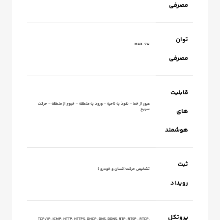
مصرفی
توان
MAX. 6W
مصرفی
قابلیت
عبور از خط – نفوذ به ناحیه – ورود به منطقه – خروج از منطقه – حرکت
سریع
های
هوشمند
ثبت
تشخیص حرکت(انسان و خودرو )
رویداد
پروتکل
TCP/IP, ICMP, HTTP, HTTPS, DHCP, DNS, DDNS, RTP, RTSP , RTCP,