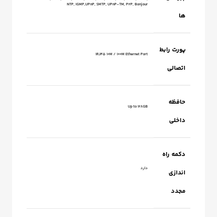
NTP, IGMP,UPnP, SMTP, UPnP-TM, P2P, Bonjour
ها
پورت رابط
1RJ45 10M / 100M Ethernet Port
اتصالی
حافظه
Up to 128GB
داخلی
دکمه راه
دارد
اندازی
مجدد