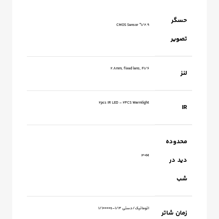
حسگر
1/2.9" CMOS Sensor
تصویر
2.8mm, fixed lens, F1/6
لنز
2pcs IR LED – 2PCS Warmlight
IR
محدوده
30M
دید در
شب
اتوماتیک/دستی 1/3-1/10000s
زمان شاتر