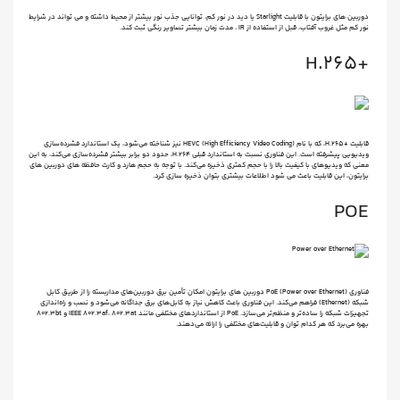
دوربین های برایتون با قابلیت Starlight یا دید در نور کم، توانایی جذب نور بیشتر از محیط داشته و می تواند در شرایط
نور کم مثل غروب آفتاب، قبل از استفاده از IR ، مدت زمان بیشتر تصاویر رنگی ثبت کند.
+H.265
قابلیت +H.265، که با نام HEVC (High Efficiency Video Coding) نیز شناخته می‌شود، یک استاندارد فشرده‌سازی
ویدیویی پیشرفته است. این فناوری نسبت به استاندارد قبلی H.264، حدود دو برابر بیشتر فشرده‌سازی می‌کند، به این
معنی که ویدیوهای با کیفیت بالا را با حجم کمتری ذخیره می‌کند. با توجه به حجم هارد و کارت حافظه های دوربین های
برایتون، این قابلیت باعث می شود اطلاعات بیشتری بتوان ذخیره سازی کرد.
POE
فناوری PoE (Power over Ethernet) دوربین های برایتون امکان تأمین برق دوربین‌های مداربسته را از طریق کابل
شبکه (Ethernet) فراهم می‌کند. این فناوری باعث کاهش نیاز به کابل‌های برق جداگانه می‌شود و نصب و راه‌اندازی
تجهیزات شبکه را ساده‌تر و منظم‌تر می‌سازد. PoE از استانداردهای مختلفی مانند IEEE 802.3af، 802.3at و 802.3bt
بهره می‌برد که هر کدام توان و قابلیت‌های مختلفی را ارائه می‌دهند.