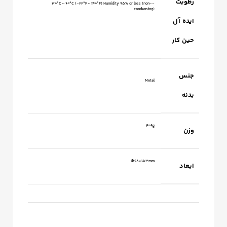
رطوبت
-30°C ~ 60°C (-22°F ~ 140°F) Humidity 95% or less (non-
condensing)
ایده آل
حین کار
جنس
Metal
بدنه
409g
وزن
Φ68×153mm
ابعاد