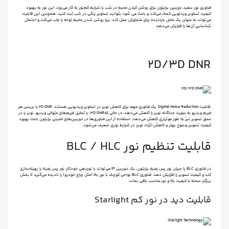
فناوری نور سفید دوربین برایتون برای روشن کردن محیط در شب یا شرایط کم‌نور به کار می‌رود. این نور به بهبود
کیفیت تصاویر ویدئویی کمک می‌کند و باعث می شود بتوانید تصاویر رنگی در شب ثبت کنید. همچنین این قابلیت
می‌تواند به عنوان یک عامل بازدارنده برای متجاوزان عمل کند، زیرا روشن شدن محیط توجه را جلب می‌کند و احتمال
شناسایی آن‌ها را افزایش می‌دهد.
2D/3D DNR
.قابلیت Digital Noise Reduction یک فناوری مهم برای کاهش نویز در تصاویر ویدیویی هستند. 2D DNR با بررسی هر
فریم ویدیو به صورت جداگانه نویز را کاهش می‌دهد، در حالی که3D DNR با تحلیل فریم‌های متوالی ویدیو، نویز را در
عمق تصویر نیز به طور موثرتری کاهش می‌دهد. استفاده از این فناوری‌ها در دوربین‌های امنیتی برایتون باعث بهبود
کیفیت تصویر، وضوح بهتر و کاهش اثرات نویز در شرایط نوری ضعیف می‌شود.
قابلیت تنظیم نور BLC / HLC
در فناوری BLC یا جبران نور پس زمنیه برایتون، یک دوربین IP می‌تواند با نوردهی خودکار، نور پس زمینه را بهینه‌سازی
کند و کیفیت تصویر را افزایش دهد. فناوری BLC نواحی کوچک با نور بالا (مثل چراغ خودرو) را نادیده می‌گیرد تا بخش
بزرگتر صحنه با کیفیت بالا و نور مناسب باقی بماند.
قابلیت دید در نور کم Starlight