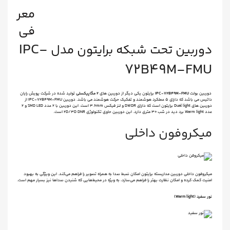
معر
فی
IPC-
دوربین تحت شبکه برایتون مدل
72B49M-FMU
دوربین بولت
IPC-۷۲B۴۹M-FMU
برایتون یکی دیگر از دوربین های
۲ مگاپیکسلی
تولید شده در شرکت پویش رایان
داتیس می باشد که دارای ۵ عملکرد هوشمند و تفکیک حرکت هوشمند می باشد. دوربین IPC-۷۲B۴۹M-FMU از
دوربین های Dual light برایتون است که دارای DWDR و لنز فیکس ۳.۶mm است. این دوربین با ۲ عدد SMD LED و ۲
عدد Warm light برد دید در شب ۳۰ متری دارد. این دوربین حاوی تکنولوژی ۲D/۳D DNR است.
میکروفون داخلی
میکروفون داخلی دوربین مداربسته برایتون امکان ضبط صدا به همراه تصویر را فراهم می‌کند. این ویژگی به بهبود
امنیت کمک کرده و امکان نظارت بهتر را فراهم می‌سازد، به ویژه در محیط‌هایی که شنیدن صداها نیز بسیار مهم است.
نور سفید (Warm light)