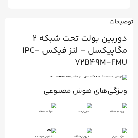
توضیحات
دوربین بولت تحت شبکه 2
مگاپیکسل – لنز فیکس
IPC-
72B49M-FMU
ویژگی‌های هوش مصنوعی
ورود به منطقه
عبور از خط
نفوذ به منطقه
حرکت سریع
خروج از منطقه
تشخیص هوشمند