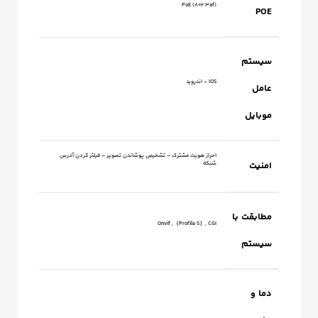
PoE (802.3af)
POE
سیستم
IOS – اندروید
عامل
موبایل
احراز هویت مشترک – تشخیص پوشاندن تصویر – فیلتر کردن آدرس
امنیت
شبکه
مطابقت با
Onvif ,（Profile S）, CGI
سیستم
دما و