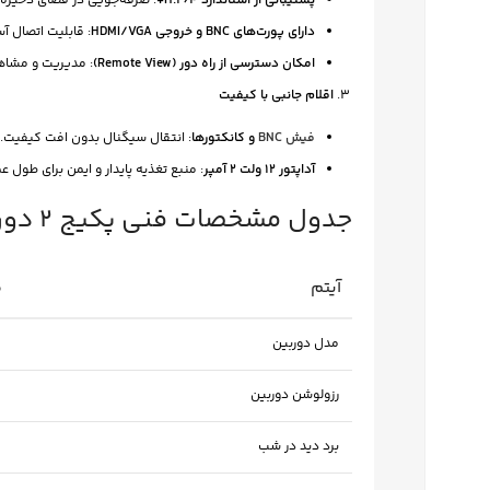
پشتیبانی از استاندارد H.264+
: صرفه‌جویی در فضای ذخیره‌سا
یوتیوب
دارای پورت‌های BNC و خروجی HDMI/VGA
: قابلیت اتصال آ
پینترست
امکان دسترسی از راه دور (Remote View)
: مدیریت و مشاهد
اقلام جانبی با کیفیت
تلگرام
فیش BNC
و کانکتورها
: انتقال سیگنال بدون افت کیفیت.
آداپتور 12 ولت 2 آمپر
: منبع تغذیه پایدار و ایمن برای طول عم
جدول مشخصات فنی پکیج 2 دوربین داهوا
آیتم
م
مدل دوربین
رزولوشن دوربین
برد دید در شب