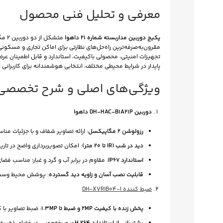
معرفی و تحلیل فنی محصول
پکیج دوربین مداربسته شماره 21 داهوا
متشکل از دو دوربین 2 مگاپیکسلی مدل
مقرون‌به‌صرفه‌ترین راه‌حل‌های نظارتی برای اماکن تجاری و مسکون
پایدار در شرایط محیطی مختلف، انتخابی هوشمندانه برای کاربران
ویژگی‌های اصلی و شرح تخصصی
دوربین DH-HAC-B1A21P داهوا
رزولوشن 2 مگاپیکسل
: ارائه تصاویر شفاف و با جزئیات م
دید در شب (IR تا 20 متر)
: امکان تصویربرداری واضح در تاری
استاندارد IP67
: مقاوم در برابر آب و گرد و غبار؛ مناسب فضا
فیس بوک
قابلیت نصب آسان و زاویه دید گسترده
: پوشش محیط وسیع 
ضبط کننده DH-XVR1B04-I
تویتر
پخش زنده با کیفیت 2MP و ضبط تا 1.3MP
: ضبط تصاویر با 
اینستاگرم