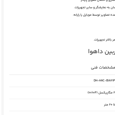
زی و انتقال تصویر پایدار.
سان به نمایشگر و سایر تجهیزات.
ه تصاویر توسط موبایل یا رایانه.
ر بالاتر تجهیزات.
شخصات فنی
DH-HAC-B1A21P
2 مگاپیکسل (1080P)
تا 20 متر