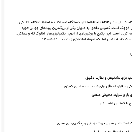
DH-HAC-B1A21P
و دستگاه ضبط‌کننده
DH-XVR1B04-I
یکی از
ی کوچک است. کمپانی داهوا به عنوان یکی از بزرگ‌ترین برندهای جهانی حوزه
تجهیزات امنیتی، محصولی باکیفیت، استاندارد و قابل اطمینان عرضه کرده است. این پکیج با برخورداری از آخرین تکنولوژی‌های آنالوگ HD و عملکرد
ی است که به دنبال امنیت، صرفه اقتصادی و نصب ساده هستند.
ناسب برای تشخیص و نظارت دقیق.
کی مطلق، ایده‌آل برای شب و محیط‌های کم‌نور.
ی باز و شرایط محیطی متغیر.
با کمترین نقطه کور.
کیفیت قابل قبول جهت بازبینی و پیگیری‌های بعدی.