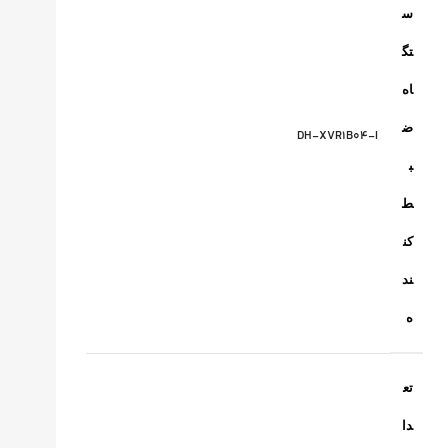
س
تگ
اه
ض
DH-XVR1B04-I
ب
ط
کن
ند
ه
تع
دا