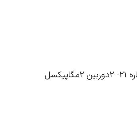
پکیج دوربین داهوا شماره 21- 2دوربین 2مگاپیکسل