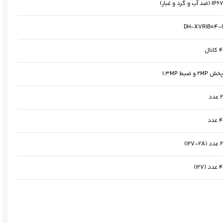
IP67 (ضد آب و گرد و غبار)
DH-XVR1B04-I
4 کانال
پخش 2MP و ضبط 1.3MP
2 عدد
4 عدد
2 عدد (12V-2A)
4 عدد (12V)