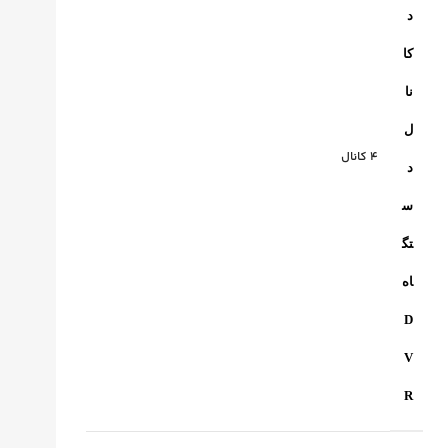
د
کا
نا
ل
4 کانال
د
س
تگ
اه
D
V
R