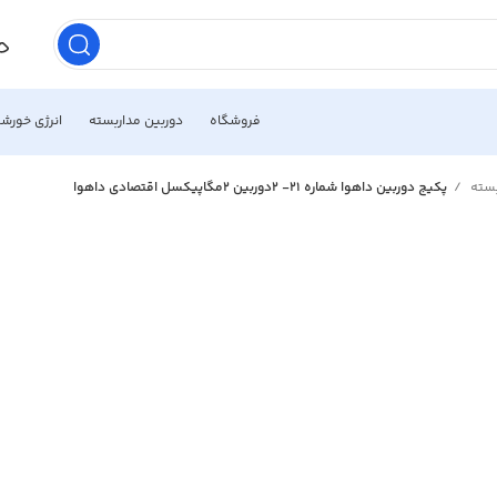
فروشگاه
دوربین مداربسته
انرژی خورش
بسته
پکیج دوربین داهوا شماره 21- 2دوربین 2مگاپیکسل اقتصادی داهوا