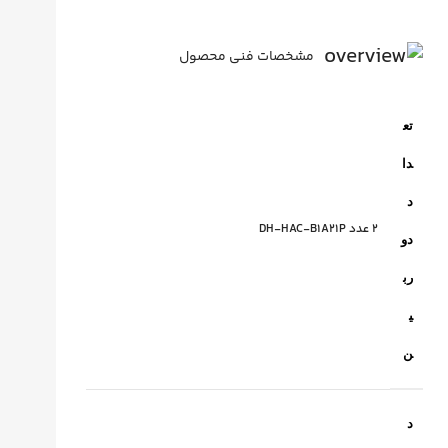
مشخصات فنی محصول
تع
دا
د
2 عدد DH-HAC-B1A21P
دو
رب
ی
ن
د