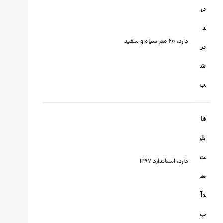
دی
د
دارد، 20 متر سیاه و سفید
در
ش
ب
قا
بلی
ت
دارد، استاندارد IP67
ض
دآ
ب