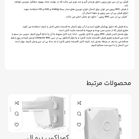
فیش بی ان سی نوع پیچی دارای نوسان گیر و ضد نویز می باشد که در نهایت باعث بهبود عملکرد دوربین خواهد
شد.
از فیش BNC پیچی می توان برای اتصال انواع دوربین های مدار بسته Analog و AHD و HD استفاده نمود.
اجزای فیش بی ان سی پیچی و نحوه اتصال آن
” فیش بی ان سی BNC پیچی ” دارای دو بخش اصلی می باشد :
بدنه فیش که دارای پوشش فلزی است و از آن برای اتصال به قسمت منفی کابل یا شیلد استفاده می شود.
مغزی فیش که از جنس مس بوده و مربوط به قسمت مثبت کابل است.
برای متصل کردن فیش BNC پیچی به کابل ترکیبی ، ابتدا باید کابل مربوط به آن را اندازه گیری کنیم. سپس سر سیم را
لخت می کنیم و مغزی فیش (قسمت مثبت کابل) را به مرکز کانکتور بی ان سی Connector BNC وصل کرده و پیچ را هم
محکم می بندیم. در مرحله بعدی باید شیلد کابل (قسمت منفی کابل) را به بدنه بی ان سی وصل کنیم. بهتر است
این اتصال را با انبردست محکم کنیم.
محصولات مرتبط
کم‌باکس پرو ال