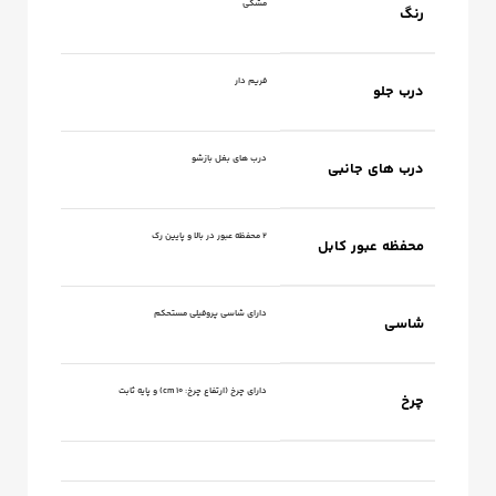
مشکی
رنگ
فریم دار
درب جلو
درب های بغل بازشو
درب های جانبی
۲ محفظه عبور در بالا و پایین رک
محفظه عبور کابل
دارای شاسی پروفیلی مستحکم
شاسی
دارای چرخ (ارتفاع چرخ: ۱۰ cm) و پایه ثابت
چرخ