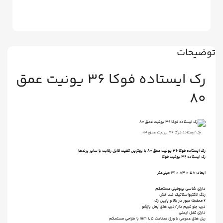
توضیحات
رک ایستاده فوکا ۳۶ یونیت عمق
۸۰
رک ایستاده فوکا ۳۶ یونیت عمق ۸۰
رک ایستاده فوکا ۳۶ یونیت عمق ۸۰ با بهترین کفیت قابل رقابت با سایر برندها
رک ایستاده ۳۶ یونیت فوکا
ابعاد: 58 × 83 × 171 میلی‌متر
دارای شاسی پروفیلی مستحکم
رنگ الکترواستاتیک ضد خش
۲ محفظه عبور در بالا و پایین رک
درب جلو فریم دار/درب های بغل بازشو
دارای قفل ایمنی
ریل های عمومی با ورق ضخامت ۱٫۵ mm با طراحی مستحکم