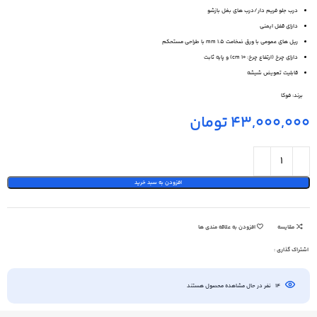
درب جلو فریم دار/درب های بغل بازشو
دارای قفل ایمنی
ریل های عمومی با ورق ضخامت 1.5 mm با طراحی مستحکم
دارای چرخ (ارتفاع چرخ: 10 cm) و پایه ثابت
قابلیت تعویض شیشه
برند:
فوکا
43,000,000
تومان
افزودن به سبد خرید
مقایسه
افزودن به علاقه مندی ها
اشتراک گذاری :
14
نفر در حال مشاهده محصول هستند