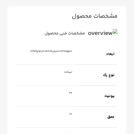
مشخصات محصول
مشخصات فنی محصول
(عمق83cm)×(عرض58cm)×(ارتفاع171cm)
ابعاد
ایستاده
نوع رک
36
یونیت
80
عمق