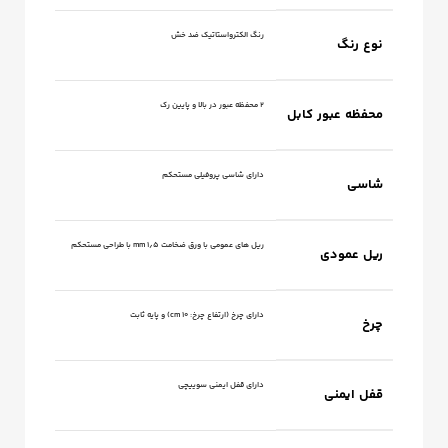
رنگ الکترواستاتیک ضد خش
نوع رنگ
۲ محفظه عبور در بالا و پایین رک
محفظه عبور کابل
دارای شاسی پروفیلی مستحکم
شاسی
ریل های عمومی با ورق ضخامت ۱٫۵ mm با طراحی مستحکم
ریل عمودی
دارای چرخ (ارتفاع چرخ: ۱۰ cm) و پایه ثابت
چرخ
دارای قفل ایمنی سوییچی
قفل ایمنی