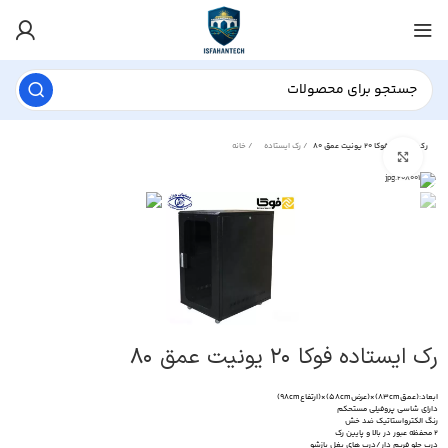
رک ایستاده فوکا ۲۰ یونیت عمق ۸۰
رک ایستاده
خانه
برای بزرگنمایی کلیک کنید
رک ایستاده فوکا ۲۰ یونیت عمق ۸۰
ابعاد:(عمق83cm)×(عرض58cm)×(ارتفاع98cm)
دارای شاسی پروفیلی مستحکم
رنگ الکترواستاتیک ضد خش
۲ محفظه عبور در بالا و پایین رک
درب جلو فریم دار/درب های بغل بازشو