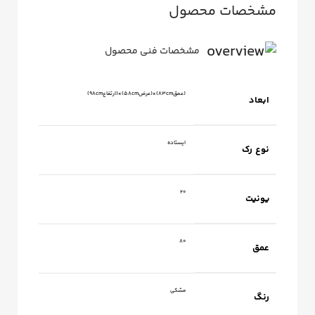
مشخصات محصول
مشخصات فنی محصول
(عمق83cm)×(عرض58cm)×(ارتفاع98cm)
ابعاد
ایستاده
نوع رک
20
یونیت
80
عمق
مشکی
رنگ