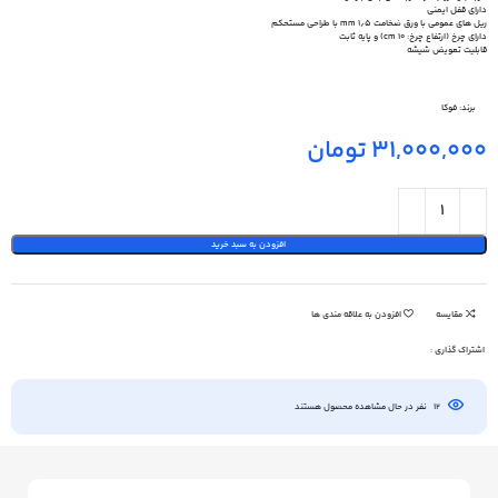
دارای قفل ایمنی
ریل های عمومی با ورق ضخامت ۱٫۵ mm با طراحی مستحکم
دارای چرخ (ارتفاع چرخ: ۱۰ cm) و پایه ثابت
قابلیت تعویض شیشه
برند:
فوکا
31,000,000
تومان
افزودن به سبد خرید
مقایسه
افزودن به علاقه مندی ها
اشتراک گذاری :
12
نفر در حال مشاهده محصول هستند