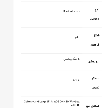
نوع
تحت شبکه IP
دوربین
شکل
دام
ظاهری
5 مگاپیکسل
رزولوشن
حسگر
۱/۲.۸
تصویر
Color: 0.002Lux@ (F1.6, ACG ON), B/W: 0Lux
with IR
حداقل نور