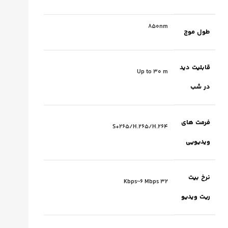
850nm
طول موج
قابلیت دید
Up to 30 m
در شب
فرمت های
S+265/H.265/H.264
ویدیویی
نرخ بیت
32 Kbps~6 Mbps
ریت ویدیو