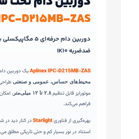
دوربین دام تحت ش
IPC‑D215MB‑ZAS
ضدضربه IK10
Aplinex IPC‑D215MB‑ZAS
یک دوربین دام 
طراحی 
محیط‌های حساس، عمومی و صنعتی
موتورایز قابل تنظیم
، امکان
۲.۸ تا ۱۲ میلی‌متر
فراهم می‌کند.
بهره‌گیری از فناوری
Starlight
در کنار دید در ش
استناد در نور بسیار کم و حتی تاریکی مطلق می