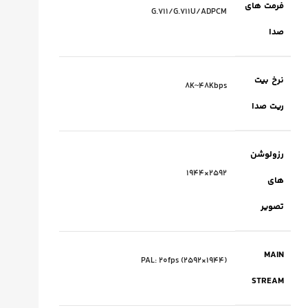
فرمت های
G.711/G.711U/ADPCM
صدا
نرخ بیت
8K~48Kbps
ریت صدا
رزولوشن
2592×1944
های
تصویر
MAIN
PAL: 20fps (2592×1944)
STREAM