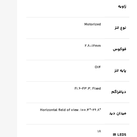
زاویه
Motorized
نوع لنز
2.8-12mm
فوکوس
O14
پایه لنز
F1.6~F3.3, Fixed
دیافراگم
Horizontal field of view: 100.4°~26.8°
میدان دید
۱۸
IR LEDS