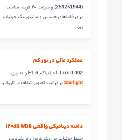
یوتیوب
‎ و سرعت ۲۰ فریم، مناسب
(2592×1944)
برای فضاهای حساس و مانیتورینگ جزئیات
پینترست
ریز.
تلگرام
عملکرد عالی در نور کم
با دیافراگم
و فناوری
F1.6
0.002 Lux
Starlight
برای ثبت تصویر شفاف در تاریکی.
دامنه دینامیکی واقعی 120dB WDR
حفظ جزئیات در روشن‌ترین و تاریک‌ترین