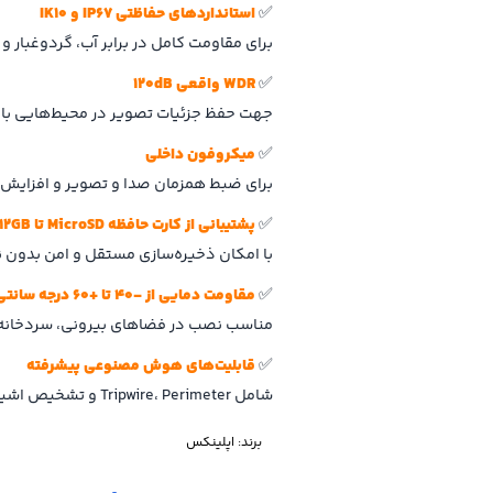
✅
استانداردهای حفاظتی IP67 و IK10
برای مقاومت کامل در برابر آب، گردوغبار
✅
WDR واقعی 120dB
جهت حفظ جزئیات تصویر در محیط‌هایی با اخ
✅
میکروفون داخلی
برای ضبط همزمان صدا و تصویر و افزایش
✅
پشتیبانی از کارت حافظه MicroSD تا 512GB
با امکان ذخیره‌سازی مستقل و امن بدون نیاز 
✅
مقاومت دمایی از -40 تا +60 درجه سانتی‌گراد
مناسب نصب در فضاهای بیرونی، سردخانه‌
✅
قابلیت‌های هوش مصنوعی پیشرفته
شامل Tripwire، Perimeter و تشخیص اشیای رهاشده یا مفقود برای افزایش دقت نظارتی
برند:
اپلینکس