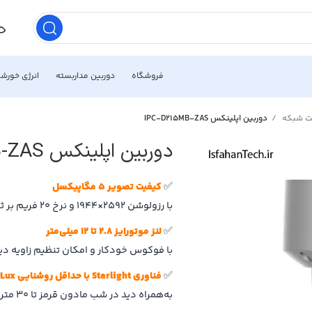
فروشگاه
دوربین مداربسته
انرژی خورش
حت شبکه
دوربین اپلینکس IPC-D215MB-ZAS
دوربین اپلینکس IPC-D215MB-ZAS
✅
کیفیت تصویر 5 مگاپیکسل
با رزولوشن 2592×1944 و نرخ 20 فریم بر ثانیه برای ثبت جزئیات دقیق چهره و پلاک
✅
لنز موتورایز 2.8 تا 12 میلی‌متر
با فوکوس خودکار و امکان تنظیم زاویه دید
✅
فناوری Starlight با حداقل روشنایی 0.002Lux
به‌همراه دید در شب مادون قرمز تا 30 متر برای تصویربرداری شفاف در نور بسیار کم