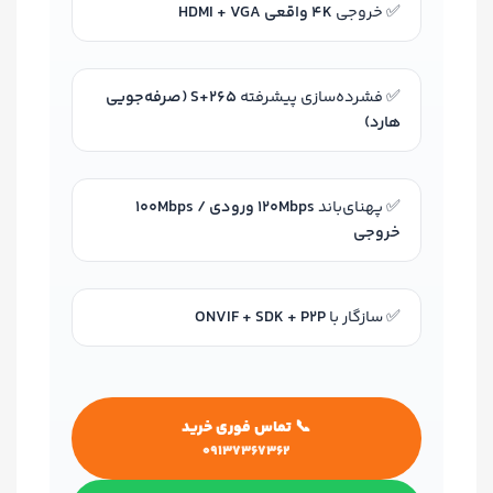
✅ خروجی
4K واقعی HDMI + VGA
✅ فشرده‌سازی پیشرفته
S+265 (صرفه‌جویی
هارد)
✅ پهنای‌باند
120Mbps ورودی / 100Mbps
خروجی
✅ سازگار با
ONVIF + SDK + P2P
📞 تماس فوری خرید
۰۹۱۳۷۳۶۷۳۶۲