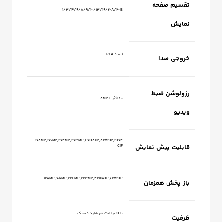
تقسیم صفحه
1/3/4/6/8/9/10/13/16/20A/20B
نمایش
1 عدد RCA
خروجی صدا
رزولوشن ضبط
حداکثر تا 8MP
ویدیو
1x8MP,1x6MP,2x4MP,2x3MP,4x1080P,8x720P,20x4
قابلیت پیش نمایش
CIF
1x8MP,1x5MP,2x4MP,2x3MP,4x1080P,8x720P
باز پخش همزمان
تا ۱۰ ترابایت هر هارد دیسک
ظرفیت