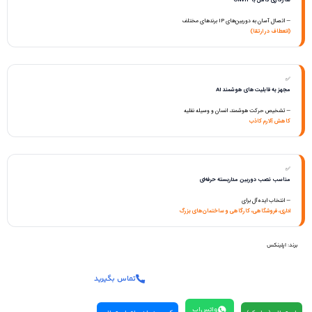
سازگاری کامل با ONVIF
— اتصال آسان به دوربین‌های IP برندهای مختلف
(انعطاف در ارتقا)
✅
مجهز به قابلیت‌های هوشمند AI
— تشخیص حرکت هوشمند، انسان و وسیله نقلیه
کاهش آلارم کاذب
✅
مناسب نصب دوربین مداربسته حرفه‌ای
— انتخاب ایده‌آل برای
اداری، فروشگاهی، کارگاهی و ساختمان‌های بزرگ
برند:
اپلینکس
تماس بگیرید
واتس‌اپ