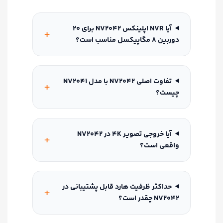
آیا NVR اپلینکس NV2042 برای 20
دوربین 8 مگاپیکسل مناسب است؟
تفاوت اصلی NV2042 با مدل NV2041
چیست؟
آیا خروجی تصویر 4K در NV2042
واقعی است؟
حداکثر ظرفیت هارد قابل پشتیبانی در
NV2042 چقدر است؟