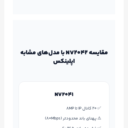
مقایسه NV2042 با مدل‌های مشابه
اپلینکس
NV2041
✅ 20 کانال IP تا 8MP
⚠️ پهنای باند محدودتر (80Mbps)