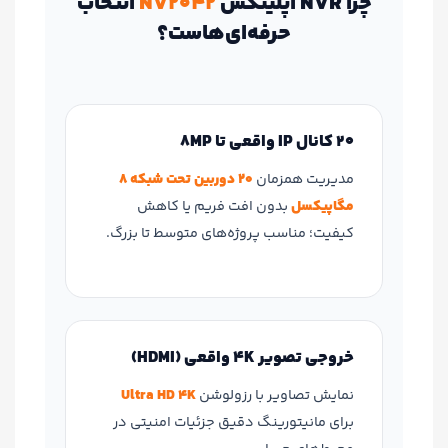
چرا NVR اپلینکس
NV2042
انتخاب
حرفه‌ای‌هاست؟
20 کانال IP واقعی تا 8MP
مدیریت همزمان
20 دوربین تحت شبکه 8
مگاپیکسل
بدون افت فریم یا کاهش
کیفیت؛ مناسب پروژه‌های متوسط تا بزرگ.
خروجی تصویر 4K واقعی (HDMI)
نمایش تصاویر با رزولوشن
Ultra HD 4K
برای مانیتورینگ دقیق جزئیات امنیتی در