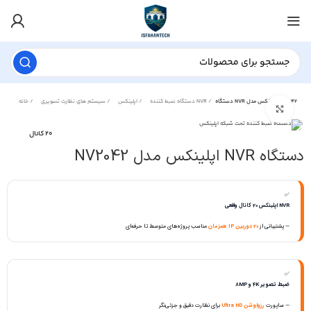
دستگاه NVR اپلینکس مدل NV2042
دستگاه ضبط کننده NVR
اپلینکس
سیستم های نظارت تصویری
خانه
برای بزرگنمایی کلیک کنید
20 کانال
دستگاه NVR اپلینکس مدل NV2042
✅
NVR اپلینکس 20 کانال واقعی
— پشتیبانی از
20 دوربین IP همزمان
مناسب پروژه‌های متوسط تا حرفه‌ای
✅
ضبط تصویر 4K و 8MP
— ساپورت
رزولوشن Ultra HD
برای نظارت دقیق و جزئی‌نگر