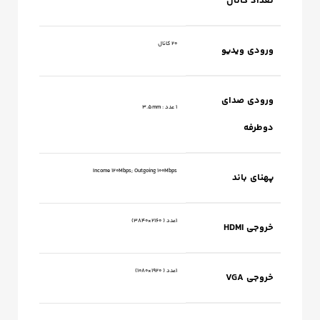
تعداد کانال
۲۰ کانال
ورودی ویدیو
ورودی صدای
1 عدد : 3.5mm
دوطرفه
Income 120Mbps; Outgoing 100Mbps
پهنای باند
۱عدد ( ۲۱۶۰×۳۸۴۰)
خروجی HDMI
1عدد ( 1920×1080)
خروجی VGA