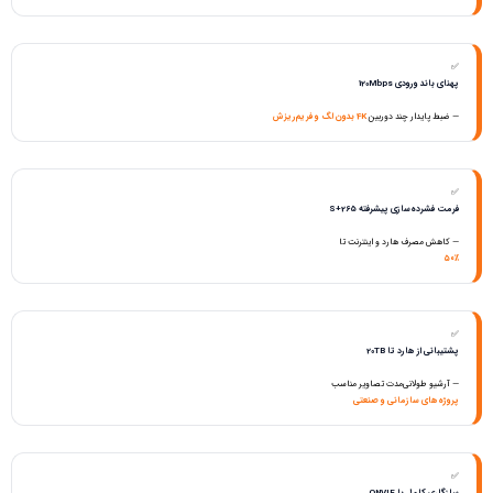
✅
پهنای باند ورودی 120Mbps
— ضبط پایدار چند دوربین
4K بدون لگ و فریم‌ریزش
✅
فرمت فشرده‌سازی پیشرفته S+265
— کاهش مصرف هارد و اینترنت تا
۵۰٪
✅
پشتیبانی از هارد تا 20TB
— آرشیو طولانی‌مدت تصاویر مناسب
پروژه‌های سازمانی و صنعتی
✅