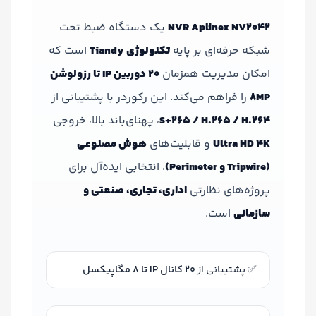
NVR Aplinex NV2042
یک دستگاه ضبط تحت
شبکه حرفه‌ای بر پایه
تکنولوژی Tiandy
است که
امکان مدیریت همزمان
20 دوربین IP تا رزولوشن
8MP
را فراهم می‌کند. این رکوردر با پشتیبانی از
S+265 / H.265 / H.264
، پهنای‌باند بالا، خروجی
Ultra HD 4K
و قابلیت‌های
هوش مصنوعی
(Tripwire و Perimeter)
، انتخابی ایده‌آل برای
پروژه‌های نظارتی
اداری، تجاری، صنعتی و
سازمانی
است.
✅ پشتیبانی از
20 کانال IP تا 8 مگاپیکسل