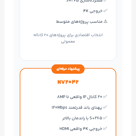
✅ فشرده‌سازی S+265
✅ خروجی 4K
⚠️ مناسب پروژه‌های متوسط
انتخاب اقتصادی برای پروژه‌های 20 کاناله
معمولی
پیشنهاد حرفه‌ای
NV2042
✅ 20 کانال IP واقعی تا 8MP
✅ پهنای باند قدرتمند 120Mbps
✅ S+265 با راندمان بالاتر
✅ خروجی 4K واقعی HDMI