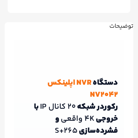
توضیحات
دستگاه
NVR اپلینکس
NV2042
رکوردر شبکه
20 کانال IP
با
خروجی
4K واقعی
و
فشرده‌سازی
S+265