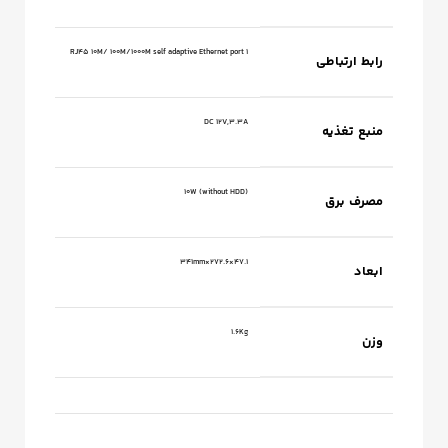
1 RJ45 10M/ 100M/1000M self adaptive Ethernet port
رابط ارتباطی
DC 12V,3.3A
منبع تغذیه
10W (without HDD)
مصرف برق
47.1×272.6×341mm
ابعاد
1.6Kg
وزن