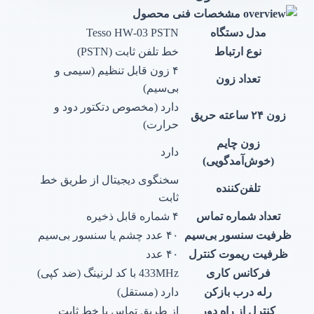
مشخصات فنی محصول
مدل دستگاه
Tesso HW‑03 PSTN
نوع ارتباط
خط تلفن ثابت (PSTN)
۴ زون قابل تنظیم (سیمی و
تعداد زون
بی‌سیم)
دارد (مخصوص دتکتور دود و
زون ۲۴ ساعته حریق
حرارت)
زون چایم
دارد
(خوش‌آمدگویی)
سخنگوی دیجیتال از طریق خط
تلفن‌کننده
ثابت
تعداد شماره تماس
۴ شماره قابل ذخیره
ظرفیت سنسور بی‌سیم
۴۰ عدد چشم یا سنسور بی‌سیم
ظرفیت ریموت کنترل
۴۰ عدد
فرکانس کاری
433MHz با کد لرنینگ (ضد کپی)
رله درب بازکن
دارد (مستقل)
کنترل از راه دور
از طریق تماس با خط ثابت