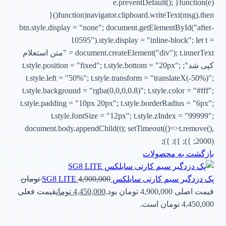
function(e){ e.preventDefault();
navigator.clipboard.writeText(msg).then(function(){
btn.style.display = "none"; document.getElementById("after-
10595").style.display = "inline-block"; let t =
document.createElement("div"); t.innerText = "متن استعلام
کپی شد"; t.style.position = "fixed"; t.style.bottom = "20px";
t.style.left = "50%"; t.style.transform = "translateX(-50%)";
t.style.background = "rgba(0,0,0,0.8)"; t.style.color = "#fff";
t.style.padding = "10px 20px"; t.style.borderRadius = "6px";
t.style.fontSize = "12px"; t.style.zIndex = "99999";
document.body.appendChild(t); setTimeout(()=>t.remove(),
2000); }); }); });
بازگشت به محصولات
پک دزدگیر سیم کارتی سایلکس SG8 LITE
4,900,000
تومان
قیمت اصلی 4,900,000 تومان بود.
4,450,000
تومان
قیمت فعلی
4,450,000 تومان است.