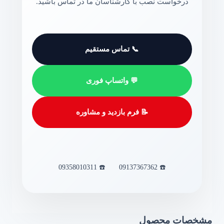
درخواست نصب با کارشناسان ما در تماس باشید.
📞 تماس مستقیم
💬 واتساپ فوری
📝 فرم بازدید و مشاوره
☎️ 09358010311
☎️ 09137367362
مشخصات محصول