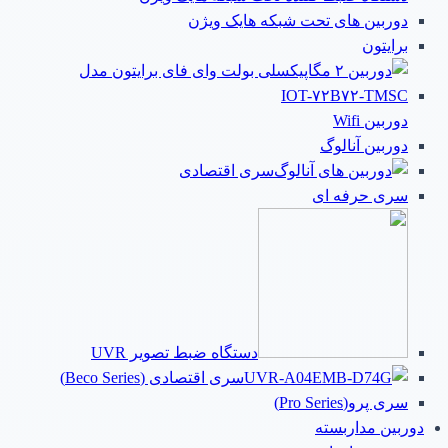
دوربین های تحت شبکه هایک ویژن
برایتون
دوربین Wifi
دوربین آنالوگ
سری اقتصادی
سری حرفه ای
دستگاه ضبط تصویر UVR
سری اقتصادی (Beco Series)
سری پرو(Pro Series)
دوربین مداربسته