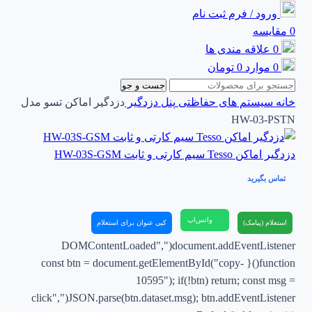
ورود / فرم ثبت نام
0
مقایسه
0
علاقه مندی ها
0
موارد
0
تومان
جست و جو
خانه
سیستم های حفاظتی
پنل دزدگیر
دزدگیر اماکن تسو مدل
HW-03-PSTN
دزدگیر اماکن Tesso سیم کارتی و ثابت HW-03S-GSM
تماس بگیرید
واتس‌اپ
استعلام (پیامک)
کپی عنوان برای استعلام
document.addEventListener("DOMContentLoaded",
function(){ const btn = document.getElementById("copy-
10595"); if(!btn) return; const msg =
JSON.parse(btn.dataset.msg); btn.addEventListener("click",