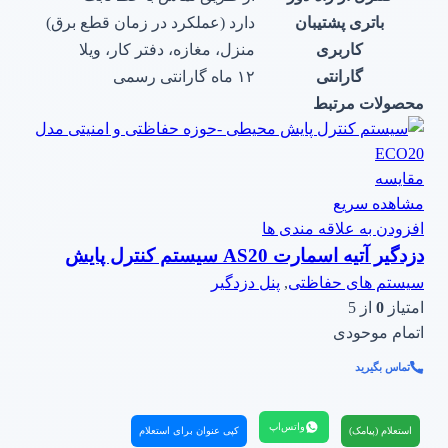
باتری پشتیبان
دارد (عملکرد در زمان قطع برق)
کاربری
منزل، مغازه، دفتر کار، ویلا
گارانتی
۱۲ ماه گارانتی رسمی
محصولات مرتبط
مقایسه
مشاهده سریع
افزودن به علاقه مندی ها
دزدگیر آتیه اسمارت AS20 سیستم کنترل پایش
سیستم های حفاظتی
,
پنل دزدگیر
امتیاز
0
از 5
اتمام موحودی
تماس بگیرید
واتس‌اپ
استعلام (پیامک)
کپی عنوان برای استعلام