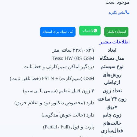
موجود است
تماس بگیرید
واتس‌اپ
استعلام (پیامک)
کپی عنوان برای استعلام
اطلاعات بیشتر
ابعاد
۲۳x۱۰x۲۹ سانتی‌متر
مدل دستگاه
Tesso HW‑03S‑GSM
نوع سیستم
دزدگیر اماکن سیم‌کارتی و خط ثابت
روش‌های
GSM (سیم‌کارت) + PSTN (خط تلفن ثابت)
ارتباطی
تعداد زون
۴ زون قابل تنظیم (سیمی یا بی‌سیم)
زون ۲۴ ساعته
دارد (مخصوص دتکتور دود و اعلام حریق)
حریق
زون چایم
دارد (حالت خوش‌آمدگویی)
حالت‌های
پارت و فول (Partial / Full)
فعال‌سازی