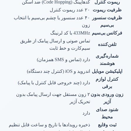
ریموت کنترل
کدهاپینگ (Code Hopping) ضد اسکن
ظرفیت ریموت
۲۰ عدد ریموت کنترل
ظرفیت سنسور
۴۰ عدد سنسور یا چشم بی‌سیم با انتخاب
بی‌سیم
زون
فرکانس بی‌سیم
433MHz با کد لرنینگ
تماس صوتی و ارسال پیامک از طریق
تلفن‌کننده
سیم‌کارت و خط ثابت
شماره‌گیری
دارد (تماس و SMS همزمان)
هوشمند
اپلیکیشن موبایل
اندروید و iOS (کنترل چند دستگاه)
کنترل لوازم
دارد (چند خروجی قابل کنترل با پیامک)
برقی
زون ورودی بدون
۲ زون مستقل جهت ارسال پیامک بدون
آژیر
تحریک آژیر
شنود صدای
دارد
محیط
ثبت وقایع
ذخیره رویدادها با تاریخ و ساعت قابل تنظیم