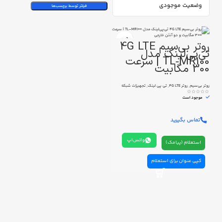
وضعیت موجودی
فیلتر توسط برچسب‌ها
روتر بی‌سیم 4G LTE
تی‌پی‌لینک مدل
TL‑MR100 | سرعت
300 مگابیت
روتر بی‌سیم
,
روتر 4G LTE
,
تی پی لینک
,
تجهیزات شبکه
موجود است
تماس بگیرید
واتس‌اپ
استعلام (پیامک)
کپی عنوان برای استعلام