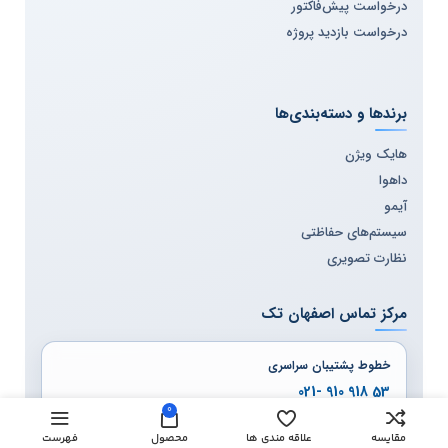
درخواست پیش‌فاکتور
درخواست بازدید پروژه
برندها و دسته‌بندی‌ها
هایک ویژن
داهوا
آیمو
سیستم‌های حفاظتی
نظارت تصویری
مرکز تماس اصفهان تک
خطوط پشتیبان سراسری
53 918 910 -021
0
54 918 910 -021
مقایسه
علاقه مندی ها
محصول
فهرست