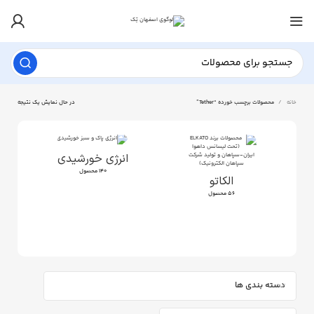
خانه
محصولات برچسب خورده “Tether”
در حال نمایش یک نتیجه
انرژی خورشیدی
140 محصول
الکاتو
56 محصول
دسته بندی ها