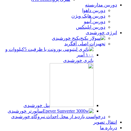
دوربین مداربسته
دوربین داهوا
دوربین هایک ویژن
دوربین آیمو
دوربین اپلینکس
انرژی خورشیدی
پکیج خورشیدی
تجهیزات اصلی آفگرید
باتری خورشیدی
پنل خورشیدی
سانورتر خورشیدی
درخواست بازدید از محل احداث نیروگاه خورشیدی
انتقال تصویر
درباره ما