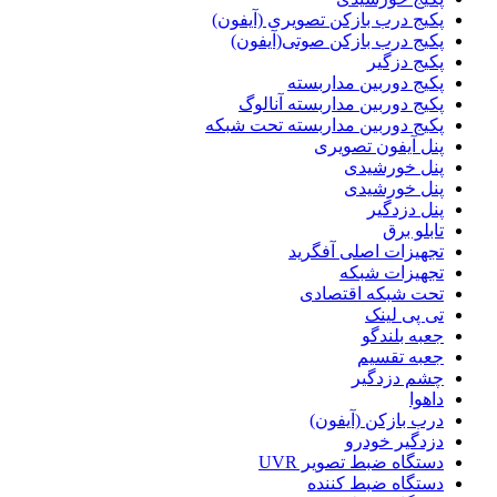
پکیج درب بازکن تصویری (آیفون)
پکیج درب بازکن صوتی(آیفون)
پکیج دزگیر
پکیج دوربین مداربسته
پکیج دوربین مداربسته آنالوگ
پکیج دوربین مداربسته تحت شبکه
پنل آیفون تصویری
پنل خورشیدی
پنل خورشیدی
پنل دزدگیر
تابلو برق
تجهیزات اصلی آفگرید
تجهیزات شبکه
تحت شبکه اقتصادی
تی پی لینک
جعبه بلندگو
جعبه تقسیم
چشم دزدگیر
داهوا
درب بازکن (آیفون)
دزدگیر خودرو
دستگاه ضبط تصویر UVR
دستگاه ضبط کننده