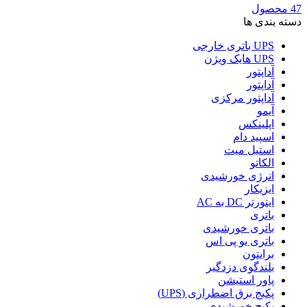
47 محصول
دسته بندی ها
UPS باتری خارجی
UPS هایک ویژن
آداپتور
آداپتور
آداپتور مرکزی
آیمو
اپلینکس
اسپید دام
استیل میت
الکاتو
انرژی خورشیدی
ایزیکار
اینورتر DC به AC
باتری
باتری خورشیدی
باتری یو پی اس
برایتون
بلندگوی دزدگیر
پاور استیشن
پکیج برق اضطراری (UPS)
پکیج خورشیدی