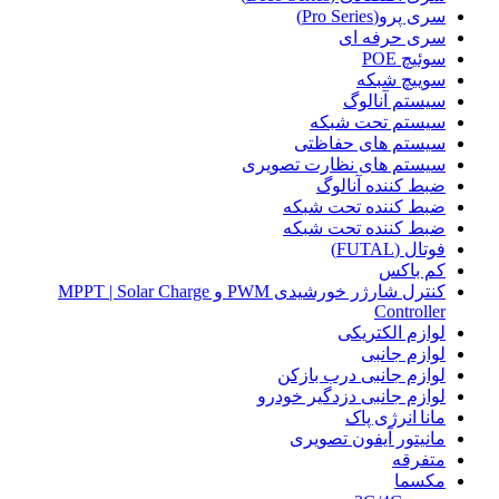
سری پرو(Pro Series)
سری حرفه ای
سوئیچ POE
سوییچ شبکه
سیستم آنالوگ
سیستم تحت شبکه
سیستم های حفاظتی
سیستم های نظارت تصویری
ضبط کننده آنالوگ
ضبط کننده تحت شبکه
ضبط کننده تحت شبکه
فوتال (FUTAL)
کم باکس
کنترل شارژر خورشیدی PWM و MPPT | Solar Charge
Controller
لوازم الکتریکی
لوازم جانبی
لوازم جانبی درب بازکن
لوازم جانبی دزدگیر خودرو
مانا انرژی پاک
مانیتور آیفون تصویری
متفرقه
مکسما