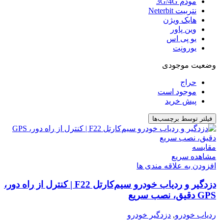
مودم 3G/4G
نتربیت Neterbit
هایک ویژن
وین پاور
یو پی اس
یورونِت
وضعیت موجودی
حراج
موجود است
پیش خرید
فیلتر توسط برچسب‌ها
مقایسه
مشاهده سریع
افزودن به علاقه مندی ها
دزدگیر و ردیاب خودرو سیم‌کارتل F22 | کنترل از راه دور،
GPS دقیق، نصب سریع
ردیاب خودرو
,
دزدگیر خودرو