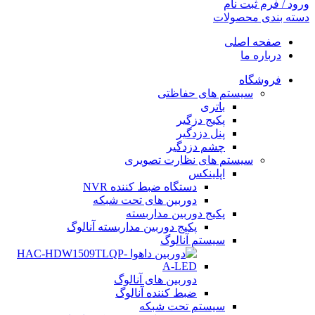
ورود / فرم ثبت نام
دسته بندی محصولات
صفحه اصلی
درباره ما
فروشگاه
سیستم های حفاظتی
باتری
پکیج دزگیر
پنل دزدگیر
چشم دزدگیر
سیستم های نظارت تصویری
اپلینکس
دستگاه ضبط کننده NVR
دوربین های تحت شبکه
پکیج دوربین مداربسته
پکیج دوربین مداربسته آنالوگ
سیستم آنالوگ
دوربین های آنالوگ
ضبط کننده آنالوگ
سیستم تحت شبکه