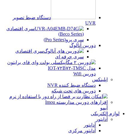
دستگاه ضبط تصویر
UVR
سری اقتصادی
(Beco Series)
سری پرو(Pro Series)
دوربین آنالوگ
سری اقتصادی
سری حرفه ای
دوربین Wifi
اپلینکس
دستگاه ضبط کننده NVR
دوربین های تحت شبکه
آیمو
لوازم الکتریکی
آداپتور
آداپتور
آداپتور مرکزی