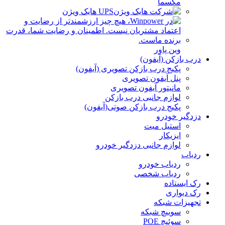
مکسما
UPS هایک ویژن
وین پاور
درب بازکن (آیفون)
پکیج درب بازکن تصویری (آیفون)
پنل آیفون تصویری
مانیتور آیفون تصویری
لوازم جانبی درب بازکن
پکیج درب بازکن صوتی(آیفون)
دزدگیر خودرو
استیل میت
ایزیکار
لوازم جانبی دزدگیر خودرو
ردیاب
ردیاب خودرو
ردیاب شخصی
رک ایستاده
رک دیواری
تجهیزات شبکه
سوییچ شبکه
سوئیچ POE