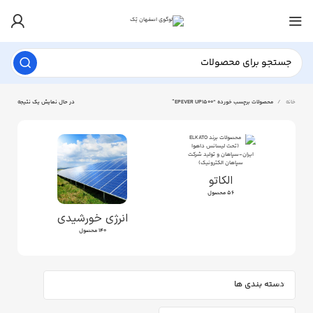
خانه
محصولات برچسب خورده “EPEVER UP1500”
در حال نمایش یک نتیجه
الکاتو
56 محصول
انرژی خورشیدی
140 محصول
دسته بندی ها