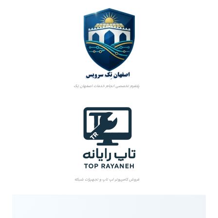
پلتفرم تخصصی انجام خدمات اصفهان تِک
فروش کامپیوتر، لپ تاپ و تجهیزات شبکه