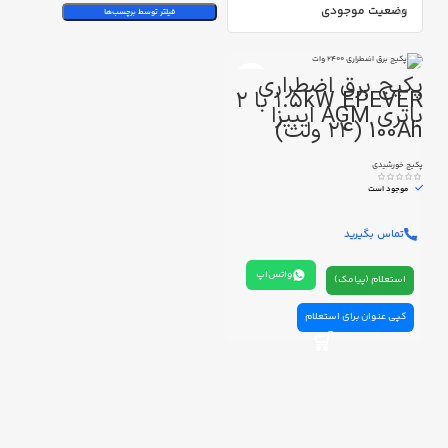
وضعیت موجودی
فیلتر توسط برچسب‌ها
پکیج برق اضطراری
۱.۵kW EPEVER با ۲
باتری AGM ایبیزا
100Ah (۲۴ ولت)
پکیج خورشیدی
موجود است
تماس بگیرید
واتس‌اپ
استعلام (پیامک)
کپی عنوان برای استعلام