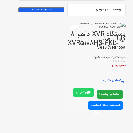
وضعیت موجودی
فیلتر توسط برچسب‌ها
دستگاه XVR داهوا 8
کانال مدل
XVR5108HS‑4KL‑I3
WizSense
سیستم آنالوگ
,
ضبط کننده آنالوگ
اتمام موحودی
تماس بگیرید
واتس‌اپ
استعلام (پیامک)
کپی عنوان برای استعلام