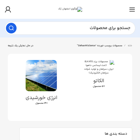
خانه
محصولات برچسب خورده “Dahua WizSense”
در حال نمایش یک نتیجه
الکاتو
56 محصول
انرژی خورشیدی
140 محصول
دسته بندی ها