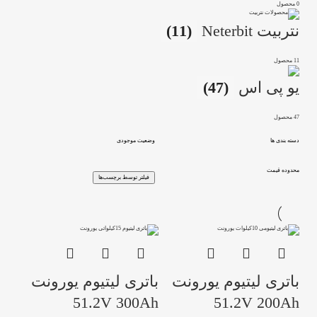
0 محصول
نتربیت Neterbit
(11)
11 محصول
یو پی اس
(47)
47 محصول
دسته بندی ها
وضعیت موجودی
محدوده قیمت
فیلتر توسط برچسب‌ها
باتری لیتیوم یورونت
باتری لیتیوم یورونت
51.2V 300Ah
51.2V 200Ah