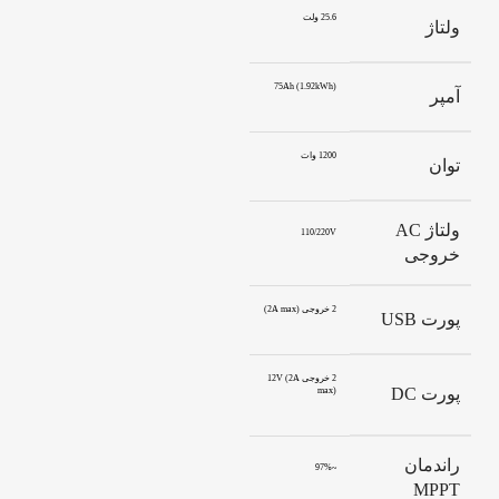
25.6 ولت
ولتاژ
75Ah (1.92kWh)
آمپر
1200 وات
توان
ولتاژ AC
110/220V
خروجی
2 خروجی (2A max)
پورت USB
2 خروجی 12V (2A
پورت DC
max)
راندمان
~97%
MPPT