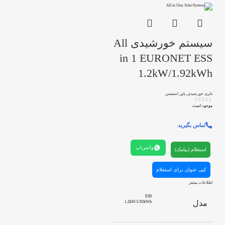
سیستم خورشیدی All
in 1 EURONET ESS
1.2kW/1.92kWh
باتری خورشیدی
,
پاور استیشن
موجود است
تماس بگیرید
واتس‌اپ
استعلام (پیامک)
کپی عنوان برای استعلام
اطلاعات بیشتر
ESS
مدل
1.2kW/1.92kWh