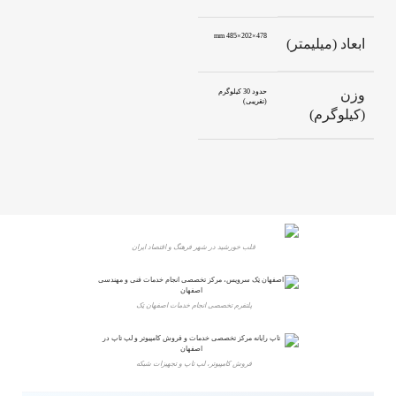
478×202×485 mm
ابعاد (میلیمتر)
وزن
حدود 30 کیلوگرم
(تقریبی)
(کیلوگرم)
قلب خورشید در شهر فرهنگ و اقتصاد ایران
پلتفرم تخصصی انجام خدمات اصفهان تِک
فروش کامپیوتر، لپ تاپ و تجهیزات شبکه