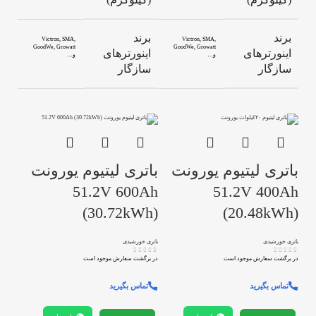
برند
برند
Victron, SMA,
Victron, SMA,
GoodWe, Growatt
GoodWe, Growatt
اینورترهای
اینورترهای
و…
و…
سازگار
سازگار
باتری لیتیوم یورونت
باتری لیتیوم یورونت
51.2V 600Ah
51.2V 400Ah
(30.72kWh)
(20.48kWh)
باتری خورشیدی
باتری خورشیدی
در برگشت سفارش موجود است
در برگشت سفارش موجود است
تماس بگیرید
تماس بگیرید