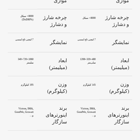
موازی
موازی
چرخه شارژ
چرخه شارژ
8000+ سیکل
8000+ سیکل
(DoD80%)
و دشارژ
و دشارژ
7 اینچی تاچ لمسی
7 اینچی تاچ لمسی
نمایشگر
نمایشگر
ابعاد
480×320×1208
ابعاد
1060×720×340
میلی‌متر
میلیمتر
(میلیمتر)
(میلیمتر)
وزن
وزن
145 کیلوگرم
195 کیلوگرم
(کیلوگرم)
(کیلوگرم)
برند
برند
Victron, SMA,
Victron, SMA,
GoodWe, Growatt
GoodWe, Growatt
اینورترهای
اینورترهای
و…
و…
سازگار
سازگار