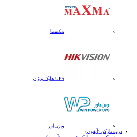
مکسما
UPS هایک ویژن
وین پاور
درب بازکن (آیفون)