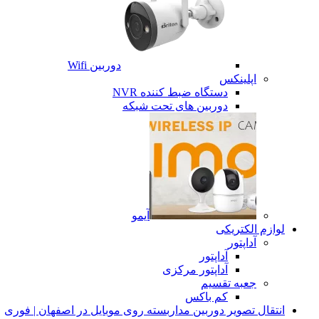
یوتیوب
پینترست
دوربین Wifi
تلگرام
اپلینکس
دستگاه ضبط کننده NVR
دوربین های تحت شبکه
آیمو
لوازم الکتریکی
آداپتور
آداپتور
آداپتور مرکزی
جعبه تقسیم
کم باکس
انتقال تصویر دوربین مداربسته روی موبایل در اصفهان | فوری