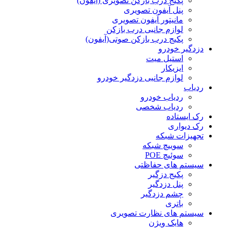
پکیج درب بازکن تصویری (آیفون)
پنل آیفون تصویری
مانیتور آیفون تصویری
لوازم جانبی درب بازکن
پکیج درب بازکن صوتی(آیفون)
دزدگیر خودرو
استیل میت
ایزیکار
لوازم جانبی دزدگیر خودرو
ردیاب
ردیاب خودرو
ردیاب شخصی
رک ایستاده
رک دیواری
تجهیزات شبکه
سوییچ شبکه
سوئیچ POE
سیستم های حفاظتی
پکیج دزگیر
پنل دزدگیر
چشم دزدگیر
باتری
سیستم های نظارت تصویری
هایک ویژن