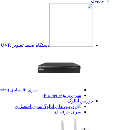
برایتون
دستگاه ضبط تصویر UVR
سری اقتصادی (Beco Series)
سری پرو(Pro Series)
دوربین آنالوگ
فیس بوک
سری اقتصادی
سری حرفه ای
تویتر
اینستاگرم