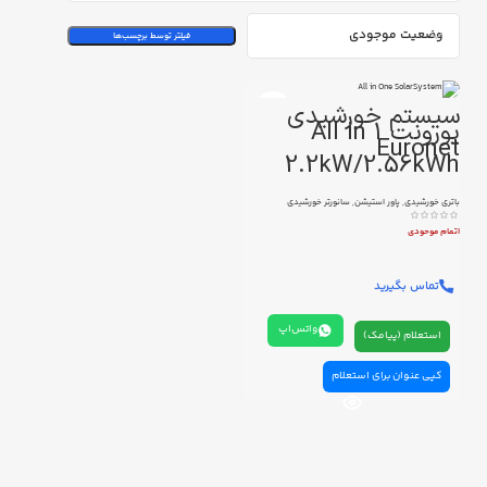
وضعیت موجودی
فیلتر توسط برچسب‌ها
سیستم خورشیدی
یورونت All in 1
Euronet
2.2kW/2.56kWh
باتری خورشیدی
,
پاور استیشن
,
سانورتر خورشیدی
اتمام موحودی
تماس بگیرید
واتس‌اپ
استعلام (پیامک)
کپی عنوان برای استعلام