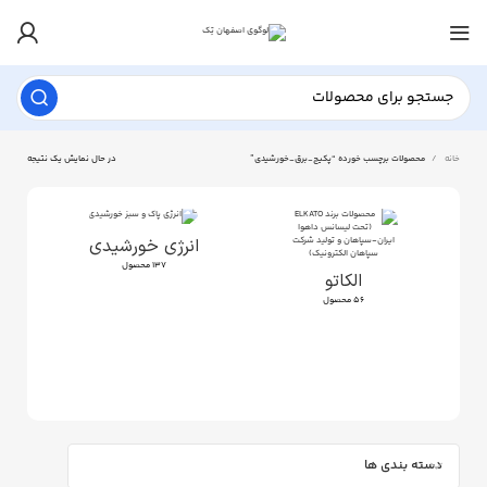
خانه
محصولات برچسب خورده “پکیج_برق_خورشیدی”
در حال نمایش یک نتیجه
انرژی خورشیدی
137 محصول
الکاتو
56 محصول
دسته بندی ها