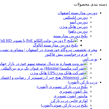
دسته بندی محصولات
دوربین مداربسته اصفهان
دوربین اپلینکس
دوربین آیمو
دوربین هایک ویژن
دوربین داهوا
پکیج دوربین مداربسته
پکیج دوربین مداربسته آنالوگ
مجری تخصصی نیروگاه خورشیدی در اصفهان | مشاوره، نصب و 
فرم درخواست پیش فاکتور
یو پی اس
UPS هایک ویژن
درب بازکن (آیفون)
پکیج درب بازکن تصویری (آیفون)
پنل آیفون تصویری
مانیتور آیفون تصویری
لوازم جانبی درب بازکن
پکیج درب بازکن صوتی(آیفون)