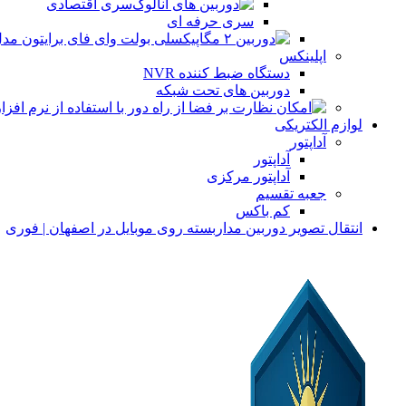
سری اقتصادی
سری حرفه ای
اپلینکس
دستگاه ضبط کننده NVR
دوربین های تحت شبکه
لوازم الکتریکی
آداپتور
آداپتور
آداپتور مرکزی
جعبه تقسیم
کم باکس
انتقال تصویر دوربین مداربسته روی موبایل در اصفهان | فوری