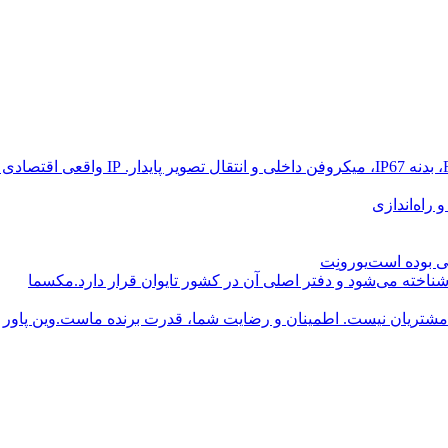
راه‌اندازی
یورونِت
مکسما
وین پاور