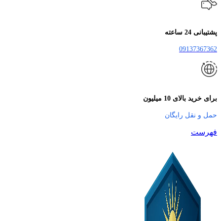
پشتیبانی 24 ساعته
09137367362
برای خرید بالای 10 میلیون
حمل و نقل رایگان
فهرست