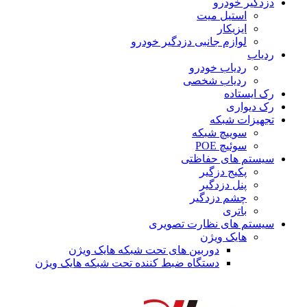
دزدگیر خودرو
استیل میت
ایزیکار
لوازم جانبی دزدگیر خودرو
ردیاب
ردیاب خودرو
ردیاب شخصی
رک ایستاده
رک دیواری
تجهیزات شبکه
سوییچ شبکه
سوئیچ POE
سیستم های حفاظتی
پکیج دزگیر
پنل دزدگیر
چشم دزدگیر
باتری
سیستم های نظارت تصویری
هایک ویژن
دوربین های تحت شبکه هایک ویژن
دستگاه ضبط کننده تحت شبکه هایک ویژن