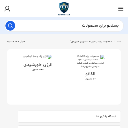
خانه
محصولات برچسب خورده “سانورتر هیبریدی”
نمایش همه 6 نتیجه
انرژی خورشیدی
140 محصول
الکاتو
56 محصول
دسته بندی ها