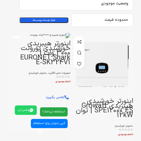
وضعیت موجودی
محدوده قیمت
فیلتر توسط برچسب‌ها
اینورتر هیبریدی
خورشیدی یورونت
3000 وات |
EURONET Shark
E‑SK324V1
تجهیزات اصلی آفگرید
,
سانورتر خورشیدی
اتمام موحودی
تماس بگیرید
اینورتر خورشیدی
هیبریدی Growatt
SPE12000 ES | توان
واتس‌اپ
استعلام (پیامک)
12kW
کپی عنوان برای استعلام
سانورتر خورشیدی
اتمام موحودی