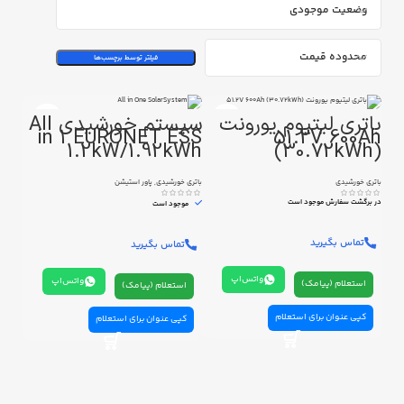
وضعیت موجودی
محدوده قیمت
فیلتر توسط برچسب‌ها
باتری لیتیوم یورونت
سیستم خورشیدی All
in 1 EURONET ESS
51.2V 600Ah
1.2kW/1.92kWh
(30.72kWh)
باتری خورشیدی
باتری خورشیدی
,
پاور استیشن
در برگشت سفارش موجود است
موجود است
تماس بگیرید
تماس بگیرید
واتس‌اپ
واتس‌اپ
استعلام (پیامک)
استعلام (پیامک)
کپی عنوان برای استعلام
کپی عنوان برای استعلام