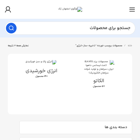
خانه
محصولات برچسب خورده “ذخیره-ساز-انرژی”
نمایش همه 2 نتیجه
انرژی خورشیدی
140 محصول
الکاتو
56 محصول
دسته بندی ها