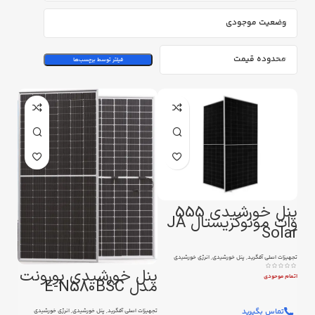
وضعیت موجودی
محدوده قیمت
فیلتر توسط برچسب‌ها
پنل خورشیدی 555
وات مونوکریستال JA
Solar
تجهیزات اصلی آفگرید
,
پنل خورشیدی
,
انرژی خورشیدی
پنل خورشیدی یورونت
اتمام موحودی
مدل E-N580BSC
تماس بگیرید
تجهیزات اصلی آفگرید
,
پنل خورشیدی
,
انرژی خورشیدی