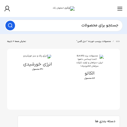
خانه
محصولات برچسب خورده “دبل گلس”
نمایش همه 2 نتیجه
انرژی خورشیدی
140 محصول
الکاتو
56 محصول
دسته بندی ها