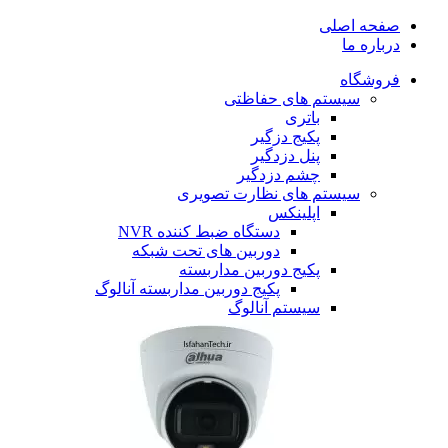
صفحه اصلی
درباره ما
فروشگاه
سیستم های حفاظتی
باتری
پکیج دزگیر
پنل دزدگیر
چشم دزدگیر
سیستم های نظارت تصویری
اپلینکس
دستگاه ضبط کننده NVR
دوربین های تحت شبکه
پکیج دوربین مداربسته
پکیج دوربین مداربسته آنالوگ
سیستم آنالوگ