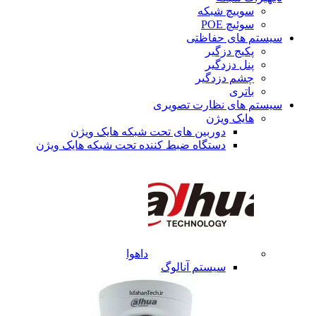
سوییچ شبکه
سوئیچ POE
سیستم های حفاظتی
پکیج دزگیر
پنل دزدگیر
چشم دزدگیر
باتری
سیستم های نظارت تصویری
هایک ویژن
دوربین های تحت شبکه هایک ویژن
دستگاه ضبط کننده تحت شبکه هایک ویژن
داهوا
سیستم آنالوگ