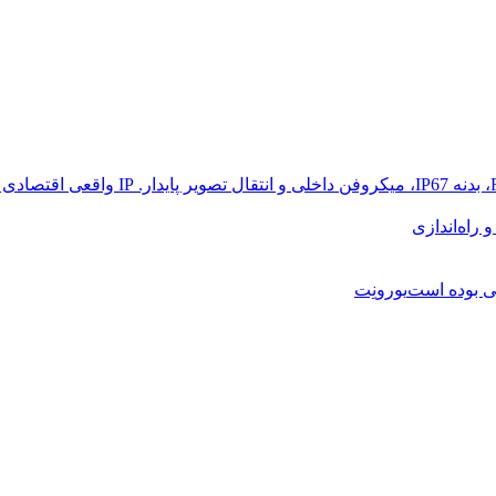
راه‌اندازی
یورونِت