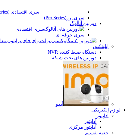
سری اقتصادی (Beco Series)
سری پرو(Pro Series)
دوربین آنالوگ
سری اقتصادی
سری حرفه ای
اپلینکس
دستگاه ضبط کننده NVR
دوربین های تحت شبکه
آیمو
فیس بوک
لوازم الکتریکی
آداپتور
تویتر
آداپتور
آداپتور مرکزی
اینستاگرم
جعبه تقسیم