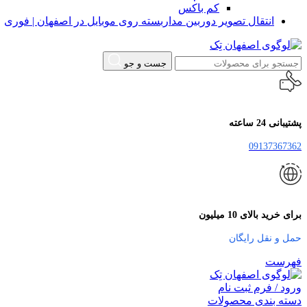
کم باکس
یوتیوب
انتقال تصویر دوربین مداربسته روی موبایل در اصفهان | فوری
پینترست
جست و جو
تلگرام
پشتیبانی 24 ساعته
09137367362
برای خرید بالای 10 میلیون
حمل و نقل رایگان
فهرست
ورود / فرم ثبت نام
دسته بندی محصولات