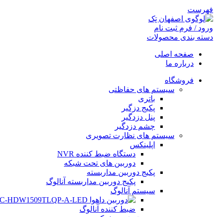
فهرست
ورود / فرم ثبت نام
دسته بندی محصولات
صفحه اصلی
درباره ما
فروشگاه
سیستم های حفاظتی
باتری
پکیج دزگیر
پنل دزدگیر
چشم دزدگیر
سیستم های نظارت تصویری
اپلینکس
دستگاه ضبط کننده NVR
دوربین های تحت شبکه
فیس بوک
پکیج دوربین مداربسته
پکیج دوربین مداربسته آنالوگ
تویتر
سیستم آنالوگ
اینستاگرم
ضبط کننده آنالوگ