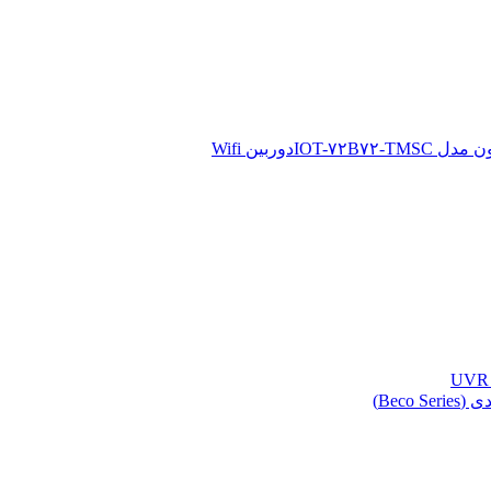
دوربین Wifi
Beco )