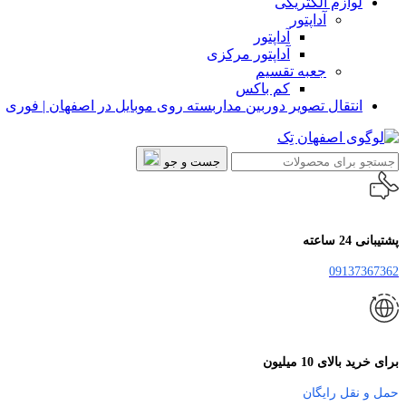
لوازم الکتریکی
آداپتور
آداپتور
آداپتور مرکزی
جعبه تقسیم
کم باکس
انتقال تصویر دوربین مداربسته روی موبایل در اصفهان | فوری
جست و جو
پشتیبانی 24 ساعته
09137367362
برای خرید بالای 10 میلیون
حمل و نقل رایگان