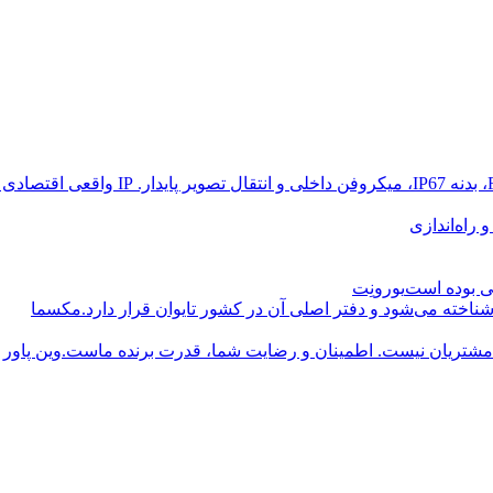
راه‌اندازی
یورونِت
مکسما
وین پاور