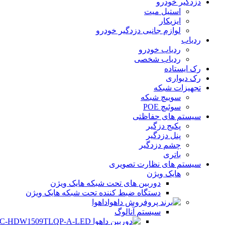
دزدگیر خودرو
استیل میت
ایزیکار
لوازم جانبی دزدگیر خودرو
ردیاب
ردیاب خودرو
ردیاب شخصی
رک ایستاده
رک دیواری
تجهیزات شبکه
سوییچ شبکه
سوئیچ POE
سیستم های حفاظتی
پکیج دزگیر
پنل دزدگیر
چشم دزدگیر
باتری
سیستم های نظارت تصویری
هایک ویژن
دوربین های تحت شبکه هایک ویژن
دستگاه ضبط کننده تحت شبکه هایک ویژن
داهوا
سیستم آنالوگ