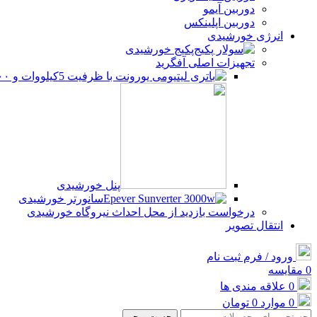
دوربین آیمو
دوربین اپلینکس
انرژی خورشیدی
پکیج خورشیدی
تجهیزات اصلی آفگرید
پنل خورشیدی
سانورتر خورشیدی
درخواست بازدید از محل احداث نیروگاه خورشیدی
انتقال تصویر
ورود / فرم ثبت نام
0
مقایسه
0
علاقه مندی ها
0
موارد
0
تومان
جست و جو