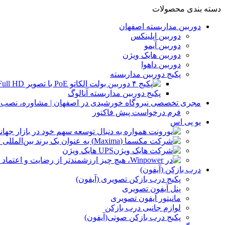
دسته بندی محصولات
دوربین مداربسته اصفهان
دوربین اپلینکس
دوربین آیمو
دوربین هایک ویژن
دوربین داهوا
پکیج دوربین مداربسته
پکیج دوربین مداربسته آنالوگ
مجری تخصصی نیروگاه خورشیدی در اصفهان | مشاوره، نصب و 
فرم درخواست پیش فاکتور
یو پی اس
UPS هایک ویژن
درب بازکن (آیفون)
پکیج درب بازکن تصویری (آیفون)
پنل آیفون تصویری
مانیتور آیفون تصویری
لوازم جانبی درب بازکن
پکیج درب بازکن صوتی(آیفون)