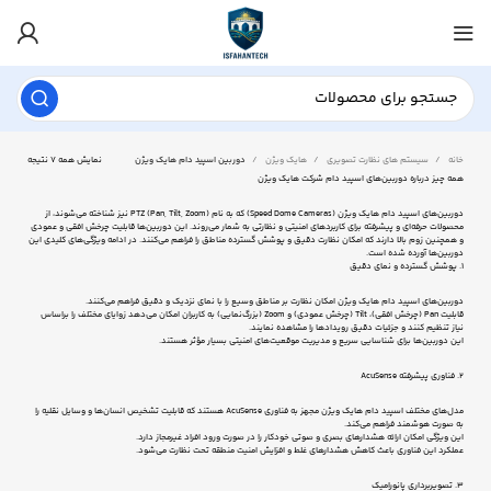
خانه
سیستم های نظارت تصویری
هایک ویژن
دوربین اسپید دام هایک ویژن
نمایش همه 7 نتیجه
همه چیز درباره دوربین‌های اسپید دام شرکت هایک ویژن
دوربین‌های اسپید دام هایک ویژن (Speed Dome Cameras) که به نام PTZ (Pan, Tilt, Zoom) نیز شناخته می‌شوند، از
محصولات حرفه‌ای و پیشرفته برای کاربردهای امنیتی و نظارتی به شمار می‌روند. این دوربین‌ها قابلیت چرخش افقی و عمودی
و همچنین زوم بالا دارند که امکان نظارت دقیق و پوشش گسترده مناطق را فراهم می‌کنند. در ادامه ویژگی‌های کلیدی این
دوربین‌ها آورده شده است.
1. پوشش گسترده و نمای دقیق
دوربین‌های اسپید دام هایک ویژن امکان نظارت بر مناطق وسیع را با نمای نزدیک و دقیق فراهم می‌کنند.
قابلیت Pan (چرخش افقی)، Tilt (چرخش عمودی) و Zoom (بزرگ‌نمایی) به کاربران امکان می‌دهد زوایای مختلف را براساس
نیاز تنظیم کنند و جزئیات دقیق رویدادها را مشاهده نمایند.
این دوربین‌ها برای شناسایی سریع و مدیریت موقعیت‌های امنیتی بسیار مؤثر هستند.
2. فناوری پیشرفته AcuSense
مدل‌های مختلف اسپید دام هایک ویژن مجهز به فناوری AcuSense هستند که قابلیت تشخیص انسان‌ها و وسایل نقلیه را
به صورت هوشمند فراهم می‌کند.
این ویژگی امکان ارائه هشدارهای بصری و صوتی خودکار را در صورت ورود افراد غیرمجاز دارد.
عملکرد این فناوری باعث کاهش هشدارهای غلط و افزایش امنیت منطقه تحت نظارت می‌شود.
3. تصویربرداری پانورامیک