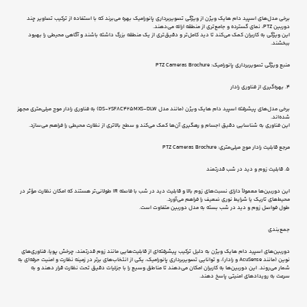
برخی مدل‌های اسپید دام هایک ویژن از ویژگی تصویربرداری پانورامیک بهره می‌برند که با استفاده از ترکیب تصاویر چند
دوربین PTZ، نمای گسترده و جامع‌تری از منطقه ارائه می‌دهند.
این ویژگی به کاربران کمک می‌کند تا دید کامل‌تر و دقیق‌تری از یک منطقه بزرگ داشته باشند و آگاهی محیطی را بهبود
ببخشند.
منبع ویژگی تصویربرداری پانورامیک: PTZ Cameras Brochure
4. بهره‌گیری از فناوری رادار
برخی مدل‌های پیشرفته اسپید دام هایک ویژن (مانند مدل DS-2SF8C425MXS-DLW) به فناوری رادار موج میلی‌متری مجهز
شده‌اند.
این فناوری به شناسایی دقیق اجسام و رهگیری آن‌ها کمک می‌کند و سطح بالاتری از نظارت محیطی را فراهم می‌سازد.
مرجع قابلیت رادار موج میلی‌متری: PTZ Cameras Brochure
5. قابلیت زوم و دید در شب قدرتمند
این دوربین‌ها معمولاً دارای نسبت‌های زوم بالا و قابلیت دید در شب با فاصله IR طولانی‌تر هستند که امکان نظارت مؤثر در
محیط‌های تاریک یا شرایط نوری ضعیف را فراهم می‌آورد.
طول فواصل زوم و دید در شب بسته به مدل دوربین متفاوت است.
جمع‌بندی
دوربین‌های اسپید دام هایک ویژن به دلیل ترکیب پیشرفته‌ای از قابلیت‌هایی مانند زوم قدرتمند، چرخش پویا، فناوری‌های
نوین (مانند AcuSense و رادار)، و توانایی تصویربرداری پانورامیک، یکی از انتخاب‌های برتر در زمینه نظارت و امنیت حرفه‌ای به
شمار می‌روند. این دوربین‌ها به کاربران امکان می‌دهند تا مناطق وسیع را با جزئیات دقیق تحت نظارت قرار دهند و به
سرعت به رویدادهای امنیتی پاسخ دهند.