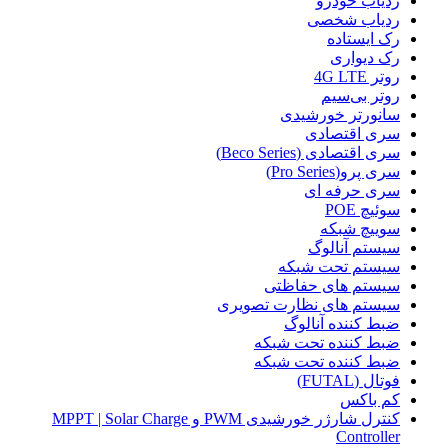
ردیاب خودرو
ردیاب شخصی
رک ایستاده
رک دیواری
روتر 4G LTE
روتر بی‌سیم
سانورتر خورشیدی
سری اقتصادی
سری اقتصادی (Beco Series)
سری پرو(Pro Series)
سری حرفه ای
سوئیچ POE
سوییچ شبکه
سیستم آنالوگ
سیستم تحت شبکه
سیستم های حفاظتی
سیستم های نظارت تصویری
ضبط کننده آنالوگ
ضبط کننده تحت شبکه
ضبط کننده تحت شبکه
فوتال (FUTAL)
کم باکس
کنترل شارژر خورشیدی PWM و MPPT | Solar Charge
Controller