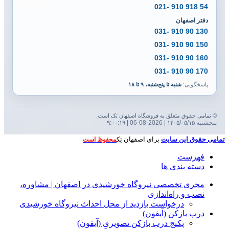
54 918 910 -021
دفتر اصفهان
130 90 910 -031
150 90 910 -031
160 90 910 -031
170 90 910 -031
پاسخگویی:
شنبه تا پنج‌شنبه، ۹ تا ۱۸
© تمامی حقوق متعلق به فروشگاه اصفهان تک است.
پنجشنبه ۱۴۰۵/۰۵/۱۵ | 2026-08-06 | ۹:۰۰:۲۰
تمامی حقوق این سایت
برای اصفهان تِک
محفوظ است
فهرست
دسته بندی ها
مجری تخصصی نیروگاه خورشیدی در اصفهان | مشاوره،
نصب و راه‌اندازی
درخواست بازدید از محل احداث نیروگاه خورشیدی
درب بازکن (آیفون)
پکیج درب بازکن تصویری (آیفون)