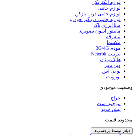
لوازم الکتریکی
لوازم جانبی
لوازم جانبی درب بازکن
لوازم جانبی دزدگیر خودرو
مانا انرژی پاک
مانیتور آیفون تصویری
متفرقه
مکسما
مودم 3G/4G
نتربیت Neterbit
هایک ویژن
وین پاور
یو پی اس
یورونِت
وضعیت موجودی
حراج
موجود است
پیش خرید
محدوده قیمت
فیلتر توسط برچسب‌ها