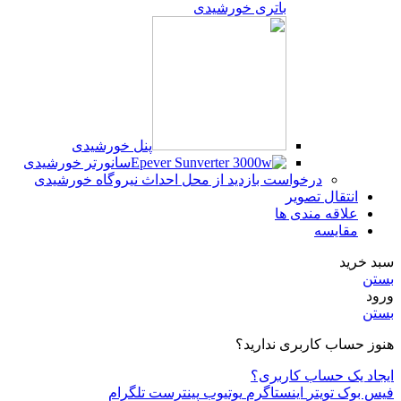
باتری خورشیدی
پنل خورشیدی
سانورتر خورشیدی
درخواست بازدید از محل احداث نیروگاه خورشیدی
انتقال تصویر
علاقه مندی ها
مقایسه
سبد خرید
بستن
ورود
بستن
هنوز حساب کاربری ندارید؟
ایجاد یک حساب کاربری؟
فیس بوک
تویتر
اینستاگرم
یوتیوب
پینترست
تلگرام