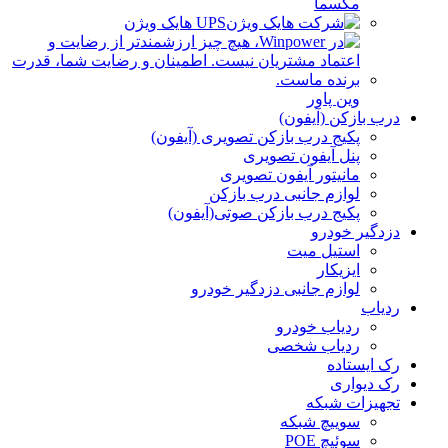
مکسما
UPS هایک ویژن
وین پاور
درب بازکن (آیفون)
پکیج درب بازکن تصویری (آیفون)
پنل آیفون تصویری
مانیتور آیفون تصویری
لوازم جانبی درب بازکن
پکیج درب بازکن صوتی(آیفون)
دزدگیر خودرو
استیل میت
ایزیکار
لوازم جانبی دزدگیر خودرو
ردیاب
ردیاب خودرو
ردیاب شخصی
رک ایستاده
رک دیواری
تجهیزات شبکه
سوییچ شبکه
سوئیچ POE