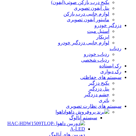
پکیج درب بازکن صوتی(آیفون)
پنل آیفون تصویری
لوازم جانبی درب بازکن
مانیتور آیفون تصویری
دزدگیر خودرو
استیل میت
ایزیکار
لوازم جانبی دزدگیر خودرو
ردیاب
ردیاب خودرو
ردیاب شخصی
رک ایستاده
رک دیواری
سیستم های حفاظتی
پکیج دزگیر
پنل دزدگیر
چشم دزدگیر
باتری
سیستم های نظارت تصویری
داهوا
سیستم آنالوگ
دوربین های آنالوگ