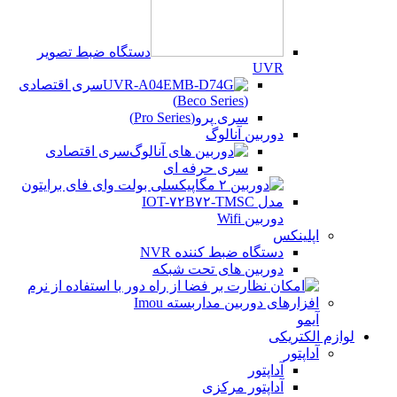
دستگاه ضبط تصویر
UVR
سری اقتصادی
(Beco Series)
سری پرو(Pro Series)
دوربین آنالوگ
سری اقتصادی
سری حرفه ای
دوربین Wifi
اپلینکس
دستگاه ضبط کننده NVR
دوربین های تحت شبکه
آیمو
لوازم الکتریکی
آداپتور
آداپتور
آداپتور مرکزی