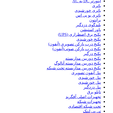
اینورتر DC به AC
باتری
باتری خورشیدی
باتری یو پی اس
برایتون
بلندگوی دزدگیر
پاور استیشن
پکیج برق اضطراری (UPS)
پکیج خورشیدی
پکیج درب بازکن تصویری (آیفون)
پکیج درب بازکن صوتی(آیفون)
پکیج دزگیر
پکیج دوربین مداربسته
پکیج دوربین مداربسته آنالوگ
پکیج دوربین مداربسته تحت شبکه
پنل آیفون تصویری
پنل خورشیدی
پنل خورشیدی
پنل دزدگیر
تابلو برق
تجهیزات اصلی آفگرید
تجهیزات شبکه
تحت شبکه اقتصادی
تی پی لینک