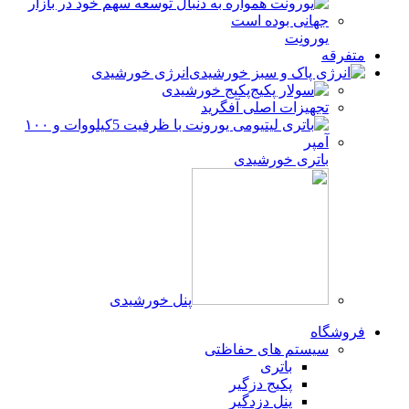
یورونِت
متفرقه
انرژی خورشیدی
پکیج خورشیدی
تجهیزات اصلی آفگرید
باتری خورشیدی
پنل خورشیدی
فروشگاه
سیستم های حفاظتی
باتری
پکیج دزگیر
پنل دزدگیر