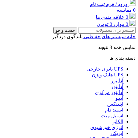
ورود / فرم ثبت نام
0
مقایسه
0
علاقه مندی ها
0
موارد
0
تومان
جست و جو
خانه
سیستم های حفاظتی
بلندگوی دزدگیر
نمایش همه 3 نتیجه
دسته بندی ها
UPS باتری خارجی
UPS هایک ویژن
آداپتور
آداپتور
آداپتور مرکزی
آیمو
اپلینکس
اسپید دام
استیل میت
الکاتو
انرژی خورشیدی
ایزیکار