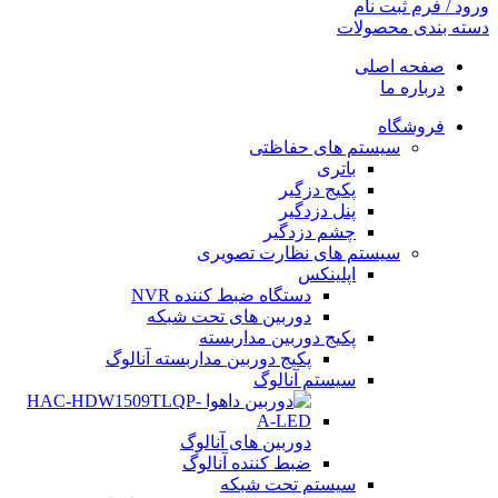
ورود / فرم ثبت نام
دسته بندی محصولات
صفحه اصلی
درباره ما
فروشگاه
سیستم های حفاظتی
باتری
پکیج دزگیر
پنل دزدگیر
چشم دزدگیر
سیستم های نظارت تصویری
اپلینکس
دستگاه ضبط کننده NVR
دوربین های تحت شبکه
پکیج دوربین مداربسته
پکیج دوربین مداربسته آنالوگ
سیستم آنالوگ
دوربین های آنالوگ
ضبط کننده آنالوگ
سیستم تحت شبکه