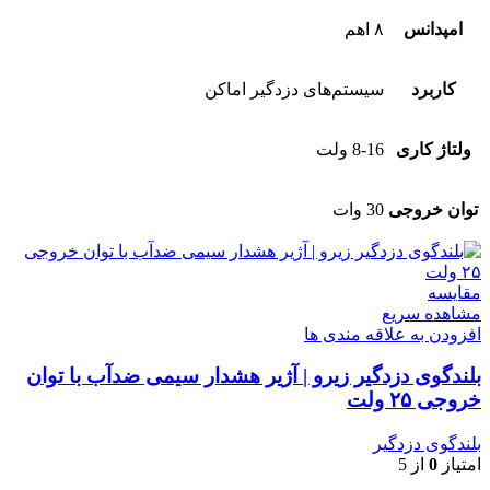
امپدانس
۸ اهم
کاربرد
سیستم‌های دزدگیر اماکن
ولتاژ کاری
8-16 ولت
توان خروجی
30 وات
مقایسه
مشاهده سریع
افزودن به علاقه مندی ها
بلندگوی دزدگیر زیرو | آژیر هشدار سیمی ضدآب با توان
خروجی ۲۵ ولت
بلندگوی دزدگیر
امتیاز
0
از 5