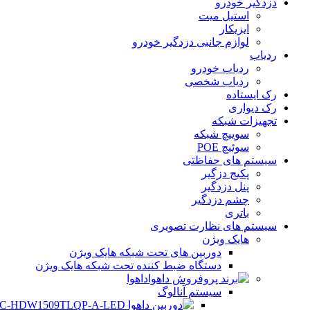
دزدگیر خودرو
استیل میت
ایزیکار
لوازم جانبی دزدگیر خودرو
ردیاب
ردیاب خودرو
ردیاب شخصی
رک ایستاده
رک دیواری
تجهیزات شبکه
سوییچ شبکه
سوئیچ POE
سیستم های حفاظتی
پکیج دزگیر
پنل دزدگیر
چشم دزدگیر
باتری
سیستم های نظارت تصویری
هایک ویژن
دوربین های تحت شبکه هایک ویژن
دستگاه ضبط کننده تحت شبکه هایک ویژن
داهوا
سیستم آنالوگ