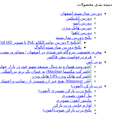
دسته بندی محصولات
دوربین مداربسته اصفهان
دوربین اپلینکس
دوربین آیمو
دوربین هایک ویژن
دوربین داهوا
پکیج دوربین مداربسته
پکیج دوربین مداربسته آنالوگ
مجری تخصصی نیروگاه خورشیدی در اصفهان | مشاوره، نصب و 
فرم درخواست پیش فاکتور
یو پی اس
UPS هایک ویژن
درب بازکن (آیفون)
پکیج درب بازکن تصویری (آیفون)
پنل آیفون تصویری
مانیتور آیفون تصویری
لوازم جانبی درب بازکن
پکیج درب بازکن صوتی(آیفون)