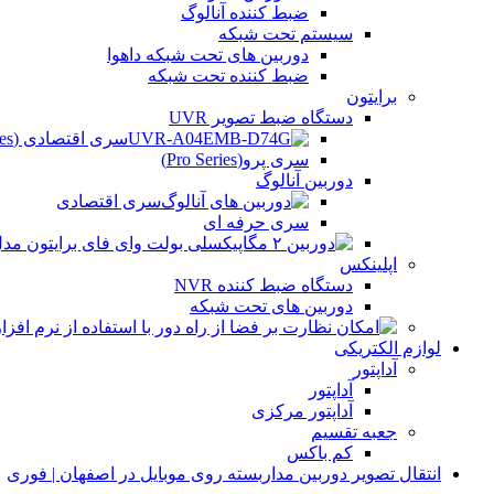
ضبط کننده آنالوگ
سیستم تحت شبکه
دوربین های تحت شبکه داهوا
ضبط کننده تحت شبکه
برایتون
دستگاه ضبط تصویر UVR
سری اقتصادی (Beco Series)
سری پرو(Pro Series)
دوربین آنالوگ
سری اقتصادی
سری حرفه ای
اپلینکس
دستگاه ضبط کننده NVR
دوربین های تحت شبکه
لوازم الکتریکی
آداپتور
آداپتور
آداپتور مرکزی
جعبه تقسیم
کم باکس
انتقال تصویر دوربین مداربسته روی موبایل در اصفهان | فوری