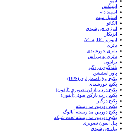
آیمو
اپلینکس
اسپید دام
استیل میت
الکاتو
انرژی خورشیدی
ایزیکار
اینورتر DC به AC
باتری
باتری خورشیدی
باتری یو پی اس
برایتون
بلندگوی دزدگیر
پاور استیشن
پکیج برق اضطراری (UPS)
پکیج خورشیدی
پکیج درب بازکن تصویری (آیفون)
پکیج درب بازکن صوتی(آیفون)
پکیج دزگیر
پکیج دوربین مداربسته
پکیج دوربین مداربسته آنالوگ
پکیج دوربین مداربسته تحت شبکه
پنل آیفون تصویری
پنل خورشیدی