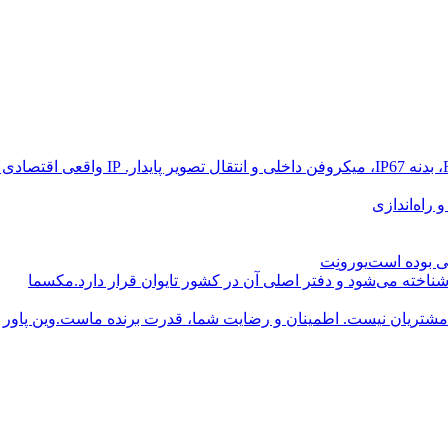
راه‌اندازی
یورونِت
مکسما
وین پاور