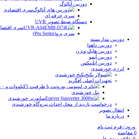
دوربین آنالوگ
سری اقتصادی
سری حرفه ای
دستگاه ضبط تصویر UVR
سری اقتصادی (Series
سری پرو(Pro Series)
دوربین مداربسته
دوربین داهوا
دوربین هایک ویژن
دوربین آیمو
دوربین اپلینکس
انرژی خورشیدی
پکیج خورشیدی
تجهیزات اصلی آفگرید
پنل خورشیدی
سانورتر خورشیدی
درخواست بازدید از محل احداث نیروگاه خورشیدی
انتقال تصویر
درباره ما
ورود / فرم ثبت نام
0
مقایسه
0
علاقه مندی ها