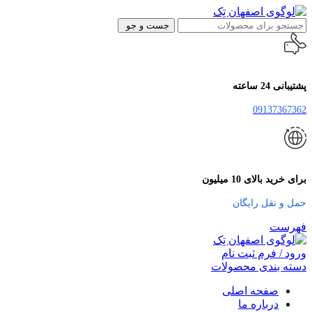
جست و جو
پشتیبانی 24 ساعته
09137367362
برای خرید بالای 10 میلیون
حمل و نقل رایگان
فهرست
ورود / فرم ثبت نام
دسته بندی محصولات
صفحه اصلی
درباره ما