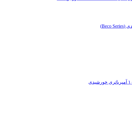
Beco )
باتری خورشیدی