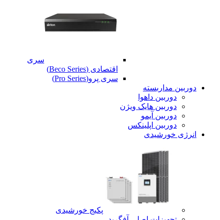
سری
اقتصادی (Beco Series)
سری پرو(Pro Series)
دوربین مداربسته
دوربین داهوا
دوربین هایک ویژن
دوربین آیمو
دوربین اپلینکس
انرژی خورشیدی
پکیج خورشیدی
تجهیزات اصلی آفگرید