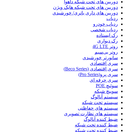
دوربین های تحت شبکه داهوا
دوربین های تحت شبکه هایک ویژن
دوربین های داری باتری/ خورشیدی
ردیاب
ردیاب خودرو
ردیاب شخصی
رک ایستاده
رک دیواری
روتر 4G LTE
روتر بی‌سیم
سانورتر خورشیدی
سری اقتصادی
سری اقتصادی (Beco Series)
سری پرو(Pro Series)
سری حرفه ای
سوئیچ POE
سوییچ شبکه
سیستم آنالوگ
سیستم تحت شبکه
سیستم های حفاظتی
سیستم های نظارت تصویری
ضبط کننده آنالوگ
ضبط کننده تحت شبکه
ضبط کننده تحت شبکه