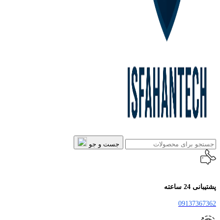
جست و جو
پشتیبانی 24 ساعته
09137367362