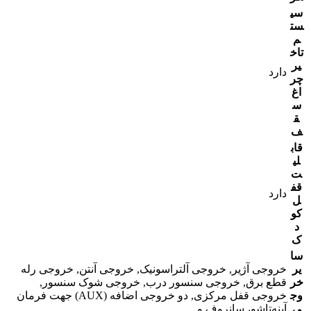
سی
ست
م
تاخ
یر
دارد
چر
اغ
س
ق
ف
قاب
لی
ت
قف
دارد
ل
کو
د
ک
سا
یر
خروجی آژیر, خروجی آلتراسونیک, خروجی آنتن, خروجی رله
خر
قطع برق, خروجی سنسور درب, خروجی شوک سنسور,
وج
خروجی قفل مرکزی, دو خروجی اضافه (AUX) جهت فرمان
ی
آینه‌تاشو، سانروف و…