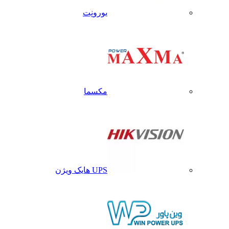
یورونِت
مکسما
UPS هایک ویژن