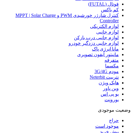
فوتال (FUTAL)
کم باکس
کنترل شارژر خورشیدی PWM و MPPT | Solar Charge
Controller
لوازم الکتریکی
لوازم جانبی
لوازم جانبی درب بازکن
لوازم جانبی دزدگیر خودرو
مانا انرژی پاک
مانیتور آیفون تصویری
متفرقه
مکسما
مودم 3G/4G
نتربیت Neterbit
هایک ویژن
وین پاور
یو پی اس
یورونِت
وضعیت موجودی
حراج
موجود است
پیش خرید