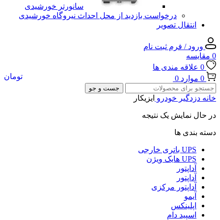
سانورتر خورشیدی
درخواست بازدید از محل احداث نیروگاه خورشیدی
انتقال تصویر
ورود / فرم ثبت نام
0
مقایسه
0
علاقه مندی ها
تومان
0
موارد
0
جست و جو
خانه
دزدگیر خودرو
ایزیکار
در حال نمایش یک نتیجه
دسته بندی ها
UPS باتری خارجی
UPS هایک ویژن
آداپتور
آداپتور
آداپتور مرکزی
آیمو
اپلینکس
اسپید دام