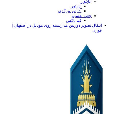
آداپتور
آداپتور
آداپتور مرکزی
جعبه تقسیم
کم باکس
انتقال تصویر دوربین مداربسته روی موبایل در اصفهان |
فوری