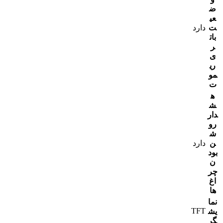
ض
عی
ت
دارد
بات
ر
ی
ری
مو
ت
ه
ش
دار
رو
ش
ن
دارد
بود
ن
چر
اغ‌
ها
نما
TFT
یش
گر