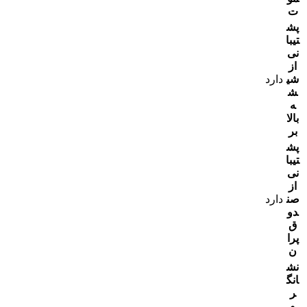
ت
پش
تیبا
نی
از
شی
دارد
ش
ه
بالا
بر
پش
تیبا
نی
از
صن
دارد
دو
ق
پرا
ن
نش
انگ
ر
و