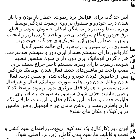
ها
آنتن جداگانه برای افزایش برد ریموت, اخطار باز بودن و یا باز
شدن درب خودرو و صندوق بر روی ریموت دزدگیر توسط
ویبره , صدا و تغییر در نماشگر, امکان خاموش نمودن و قطع
برق خودرو هنگام سرقت, بی‌صدا و باصدا کردن آژیر و انتخاب
زمان به صدا در آمدن آژیر, تحریک‌های جداگانه جهت درب
صندوق، درب موتور و درب‌ها, دارای حالت تعمیرگاه یا
سا
کارواش, دارای سیستم هشدار ایزی دور و سیستم ضدسرقت،
یر
خارج کردن اتوماتیک ایزی دور, دارای شوك سنسور تنظیم
قاب
شونده, ریموت دارای ویبره, سیستم تاخیر چراغ سقف برای
لی
نصب راحت در ماشین‌های جدید, فعال شدن اتوماتیک دزدگیر
ت
پس از خاموش کردن خودرو و پیاده شدن و بستن درب, فعال
ها
شدن و قفل شدن درب‌ها به صورت اتوماتیک, فعال و غیرفعال
شدن سیستم به همراه قفل مرکزی بدون ریموت توسط کد ۴
رقمی, قابلیت حذف شوک‌ سنسور به صورت نرم‌ افزاری,
قابلیت حذف و اضافه آژیر هنگام قفل و باز, مدت طولانی نگه
داری باطری, هشدار روشن ماندن چراغ اتومبیل, یافتن ماشین
در پارکینگ و مکان های شلوغ
اق
ایزی دور (کارکال), یک عدد کیف ریموت, راهنمای سیم کشی و
لام
نصب و قابلیت ها, سیم بندی کامل, آژیر, برد اصلی, شوک
هم