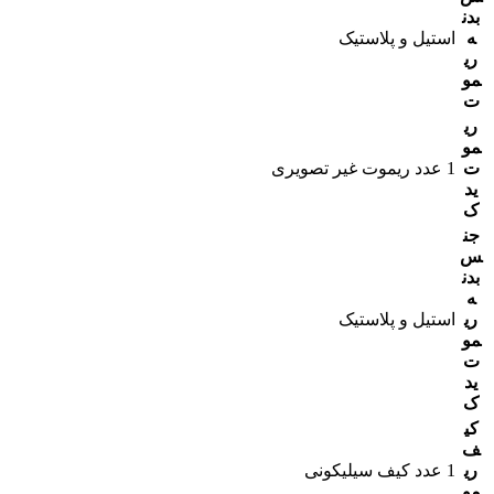
بدن
ه
استیل و پلاستیک
ری
مو
ت
ری
مو
ت
1 عدد ریموت غیر تصویری
ید
ک
جن
س
بدن
ه
ری
استیل و پلاستیک
مو
ت
ید
ک
کی
ف
ری
1 عدد کیف سیلیکونی
مو