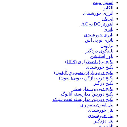
استیل میت
الکاتو
انرژی خورشیدی
ایزیکار
اینورتر DC به AC
باتری
باتری خورشیدی
باتری یو پی اس
برایتون
بلندگوی دزدگیر
پاور استیشن
پکیج برق اضطراری (UPS)
پکیج خورشیدی
پکیج درب بازکن تصویری (آیفون)
پکیج درب بازکن صوتی(آیفون)
پکیج دزگیر
پکیج دوربین مداربسته
پکیج دوربین مداربسته آنالوگ
پکیج دوربین مداربسته تحت شبکه
پنل آیفون تصویری
پنل خورشیدی
پنل خورشیدی
پنل دزدگیر
تابلو برق