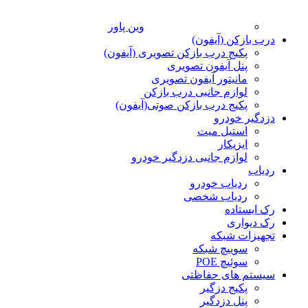
وین پاور
درب بازکن (آیفون)
پکیج درب بازکن تصویری (آیفون)
پنل آیفون تصویری
مانیتور آیفون تصویری
لوازم جانبی درب بازکن
پکیج درب بازکن صوتی(آیفون)
دزدگیر خودرو
استیل میت
ایزیکار
لوازم جانبی دزدگیر خودرو
ردیاب
ردیاب خودرو
ردیاب شخصی
رک ایستاده
رک دیواری
تجهیزات شبکه
سوییچ شبکه
سوئیچ POE
سیستم های حفاظتی
پکیج دزگیر
پنل دزدگیر