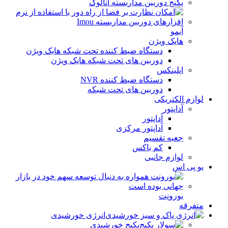
پکیج دوربین مداربسته آنالوگ
آیمو
هایک ویژن
دستگاه ضبط کننده تحت شبکه هایک ویژن
دوربین های تحت شبکه هایک ویژن
اپلینکس
دستگاه ضبط کننده NVR
دوربین های تحت شبکه
لوازم الکتریکی
آداپتور
آداپتور
آداپتور مرکزی
جعبه تقسیم
کم باکس
لوازم جانبی
یو پی اس
یورونِت
متفرقه
انرژی خورشیدی
پکیج خورشیدی