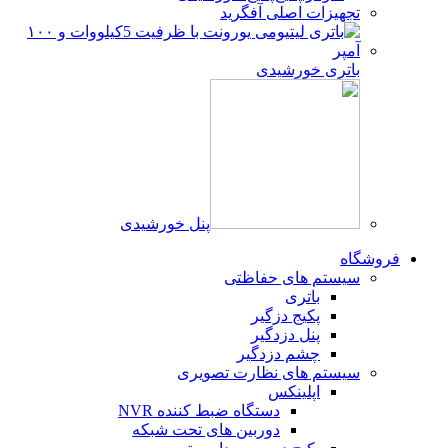
تجهیزات اصلی آفگرید
باتری خورشیدی
پنل خورشیدی
فروشگاه
سیستم های حفاظتی
باتری
پکیج دزگیر
پنل دزدگیر
چشم دزدگیر
سیستم های نظارت تصویری
اپلینکس
دستگاه ضبط کننده NVR
دوربین های تحت شبکه