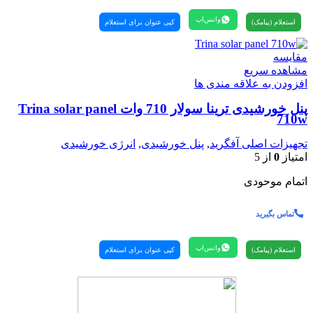
واتس‌اپ
استعلام (پیامک)
کپی عنوان برای استعلام
مقایسه
مشاهده سریع
افزودن به علاقه مندی ها
پنل خورشیدی ترینا سولار 710 وات Trina solar panel
710w
تجهیزات اصلی آفگرید
,
پنل خورشیدی
,
انرژی خورشیدی
امتیاز
0
از 5
اتمام موحودی
تماس بگیرید
واتس‌اپ
استعلام (پیامک)
کپی عنوان برای استعلام