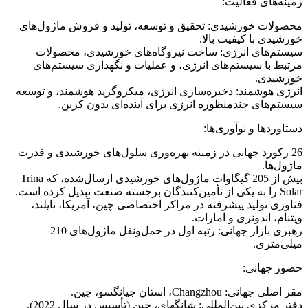
زمینه‌های فعالیت:
محصولات خورشیدی: تحقیق و توسعه، تولید و فروش ماژول‌های
خورشیدی با کیفیت بالا.
سیستم‌های انرژی: ساخت نیروگاه‌های خورشیدی، محصولات
مرتبط با سیستم‌های انرژی، و عملیات و نگهداری سیستم‌های
خورشیدی.
انرژی هوشمند: ذخیره‌سازی انرژی، میکروگرید هوشمند، و توسعه
سیستم‌های چندمنظوره انرژی برای آینده‌ای بدون کربن.
دستاوردها و نوآوری‌ها:
26 رکورد جهانی در زمینه بهره‌وری سلول‌های خورشیدی و قدرت
ماژول‌ها.
بیش از 205 گیگاوات ماژول‌های خورشیدی ارسال‌شده، که Trina
Solar را به یکی از تأمین‌کنندگان برجسته صنعت تبدیل کرده است.
فناوری تولید پیشرفته در مراکز اختصاصی چین، آمریکا، تایلند،
ویتنام، اندونزی و امارات.
رهبری بازار جهانی: رتبه اول در حمل‌ونقل ماژول‌های 210
میلی‌متری.
حضور جهانی:
مقر اصلی جهانی: Changzhou، استان جیانگسو، چین.
دفتر مرکزی بین‌المللی: شانگهای، چین (تأسیس در سال 2022).