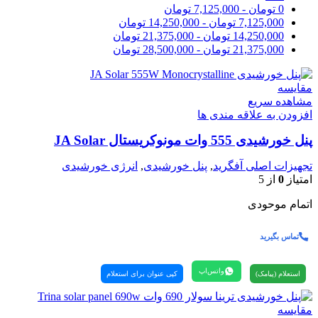
0
تومان
-
7,125,000
تومان
7,125,000
تومان
-
14,250,000
تومان
14,250,000
تومان
-
21,375,000
تومان
21,375,000
تومان
-
28,500,000
تومان
مقایسه
مشاهده سریع
افزودن به علاقه مندی ها
پنل خورشیدی 555 وات مونوکریستال JA Solar
تجهیزات اصلی آفگرید
,
پنل خورشیدی
,
انرژی خورشیدی
امتیاز
0
از 5
اتمام موحودی
تماس بگیرید
واتس‌اپ
استعلام (پیامک)
کپی عنوان برای استعلام
مقایسه