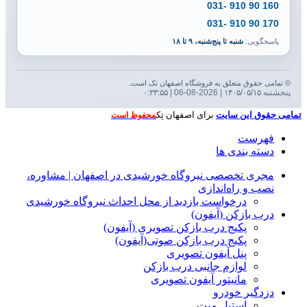
160 90 910 -031
170 90 910 -031
پاسخگویی:
شنبه تا پنج‌شنبه، ۹ تا ۱۸
© تمامی حقوق متعلق به فروشگاه اصفهان تک است.
پنجشنبه ۱۴۰۵/۰۵/۱۵ | 2026-08-06 | ۰:۳۳:۵۵
تمامی حقوق این سایت
برای اصفهان تِک
محفوظ است
فهرست
دسته بندی ها
مجری تخصصی نیروگاه خورشیدی در اصفهان | مشاوره،
نصب و راه‌اندازی
درخواست بازدید از محل احداث نیروگاه خورشیدی
درب بازکن (آیفون)
پکیج درب بازکن تصویری (آیفون)
پکیج درب بازکن صوتی(آیفون)
پنل آیفون تصویری
لوازم جانبی درب بازکن
مانیتور آیفون تصویری
دزدگیر خودرو
استیل میت