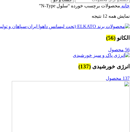
خانه
محصولات برچسب خورده “سلول N-Type”
نمایش همه 12 نتیجه
الکاتو
(56)
56 محصول
انرژی خورشیدی
(137)
137 محصول