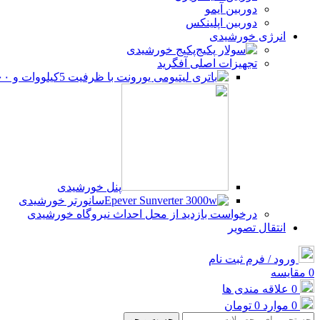
دوربین آیمو
دوربین اپلینکس
انرژی خورشیدی
پکیج خورشیدی
تجهیزات اصلی آفگرید
پنل خورشیدی
سانورتر خورشیدی
درخواست بازدید از محل احداث نیروگاه خورشیدی
انتقال تصویر
ورود / فرم ثبت نام
0
مقایسه
0
علاقه مندی ها
0
موارد
0
تومان
جست و جو