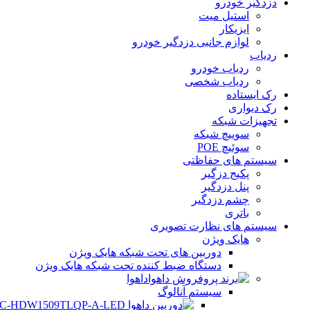
دزدگیر خودرو
استیل میت
ایزیکار
لوازم جانبی دزدگیر خودرو
ردیاب
ردیاب خودرو
ردیاب شخصی
رک ایستاده
رک دیواری
تجهیزات شبکه
سوییچ شبکه
سوئیچ POE
سیستم های حفاظتی
پکیج دزگیر
پنل دزدگیر
چشم دزدگیر
باتری
سیستم های نظارت تصویری
هایک ویژن
دوربین های تحت شبکه هایک ویژن
دستگاه ضبط کننده تحت شبکه هایک ویژن
داهوا
سیستم آنالوگ