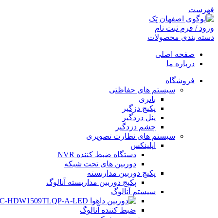
فهرست
ورود / فرم ثبت نام
دسته بندی محصولات
صفحه اصلی
درباره ما
فروشگاه
سیستم های حفاظتی
باتری
پکیج دزگیر
پنل دزدگیر
چشم دزدگیر
سیستم های نظارت تصویری
اپلینکس
دستگاه ضبط کننده NVR
دوربین های تحت شبکه
فیس بوک
پکیج دوربین مداربسته
پکیج دوربین مداربسته آنالوگ
تویتر
سیستم آنالوگ
اینستاگرم
ضبط کننده آنالوگ