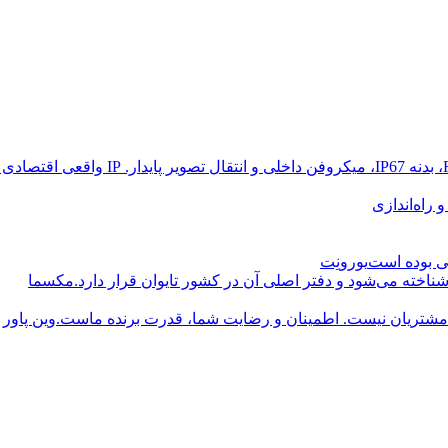
راه‌اندازی
یورونِت
مکسما
وین پاور