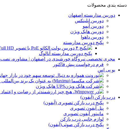
دسته بندی محصولات
دوربین مداربسته اصفهان
دوربین اپلینکس
دوربین آیمو
دوربین هایک ویژن
دوربین داهوا
پکیج دوربین مداربسته
پکیج دوربین مداربسته آنالوگ
مجری تخصصی نیروگاه خورشیدی در اصفهان | مشاوره، نصب و 
فرم درخواست پیش فاکتور
یو پی اس
UPS هایک ویژن
درب بازکن (آیفون)
پکیج درب بازکن تصویری (آیفون)
پنل آیفون تصویری
مانیتور آیفون تصویری
لوازم جانبی درب بازکن
پکیج درب بازکن صوتی(آیفون)