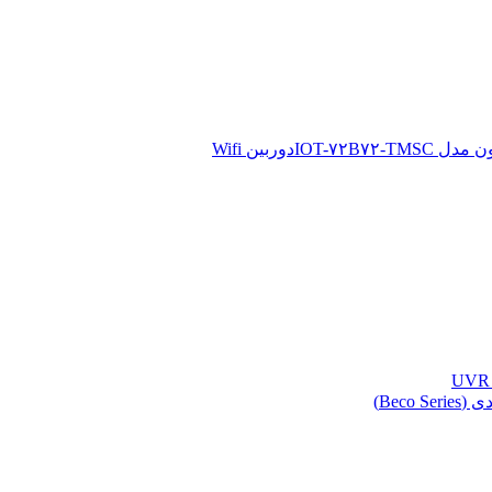
دوربین Wifi
Beco )