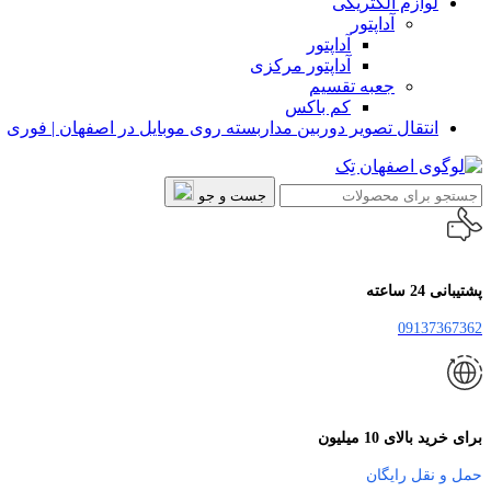
لوازم الکتریکی
آداپتور
آداپتور
آداپتور مرکزی
جعبه تقسیم
کم باکس
انتقال تصویر دوربین مداربسته روی موبایل در اصفهان | فوری
جست و جو
پشتیبانی 24 ساعته
09137367362
برای خرید بالای 10 میلیون
حمل و نقل رایگان